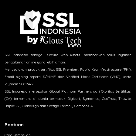
SSL Indonesia sebagai “Secure Web Assets“ memberikan solusi layanan
pengalaman online yang lebih aman.
Menyediakan produk sertifikat SSL Premium, Public Key Infrastructure (PKI),
Email signing seperti S/MIME dan Verified Mark Certificate (VMC), serta
layanan SOC24x7.
SSL Indonesia merupakan Global Platinum Partners dari Otoritas Sertifikasi
(CA) terkemuka di dunia termasuk Digicert, Symantec, GeoTrust, Thawte,
RapidSSL, Globalsign dan Sectigo Formely Comodo CA.
Bantuan
Cara Pembelian