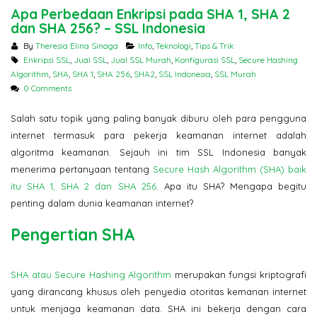
Apa Perbedaan Enkripsi pada SHA 1, SHA 2
Pertama Google di 2026? Ser
dan SHA 256? – SSL Indonesia
SSL
SSL Certificate: Mengapa
By
Theresia Elina Sinaga
Info
,
Teknologi
,
Tips & Trik
Harganya Berbeda? Ini
Enkripsi SSL
,
Jual SSL
,
Jual SSL Murah
,
Konfigurasi SSL
,
Secure Hashing
Penjelasannya
Jangan Tergoda
Algorithm
,
SHA
,
SHA 1
,
SHA 256
,
SHA2
,
SSL Indonesia
,
SSL Murah
Ini Bahaya Beli 
0 Comments
Murah untuk Sit
Salah satu topik yang paling banyak diburu oleh para pengguna
internet termasuk para pekerja keamanan internet adalah
algoritma keamanan. Sejauh ini tim SSL Indonesia banyak
menerima pertanyaan tentang
Secure Hash Algorithm (SHA) baik
itu SHA 1, SHA 2 dan SHA 256
. Apa itu SHA? Mengapa begitu
penting dalam dunia keamanan internet?
Pengertian SHA
SHA atau Secure Hashing Algorithm
merupakan fungsi kriptografi
yang dirancang khusus oleh penyedia otoritas kemanan internet
untuk menjaga keamanan data. SHA ini bekerja dengan cara