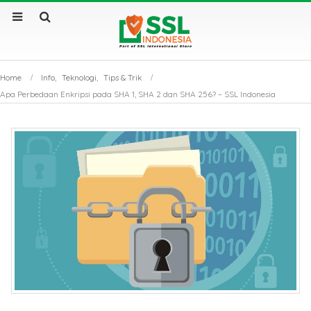
Home
Info
,
Teknologi
,
Tips & Trik
Apa Perbedaan Enkripsi pada SHA 1, SHA 2 dan SHA 256? – SSL Indonesia
Sertifikat SSL Masa
SSL Certificate v
Berlaku Singkat: Dampak
Apa Saja Perbe
dan Solusinya
Utamanya?
Sertifikat SSL: Mengapa
Kenapa Website
Bisnis Anda Bisa Lumpuh
Sertifikat SSL S
Tanpanya?
Tembus Halama