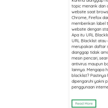
karena dianggap hal
topic menarik dan
website saat brow
Chrome, Firefox da
memberikan label 
website dengan stat
Apa itu URL Blackli
URL Blacklist atau
merupakan daftar s
dianggap tidak ama
mesin pencari, sea
antivirus maupun ba
lainnya. Mengapa h
blacklist? Pastiny
dipengaruhi yakni
penggunaan interne
Read More