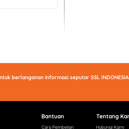
ntuk berlanganan informasi seputar SSL INDONESIA 
Bantuan
Tentang Ka
Cara Pembelian
Hubungi Kami