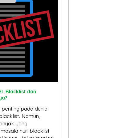
L Blacklist dan
ya?
 penting pada dunia
blacklist. Namun,
banyak yang
asala hurl blacklist