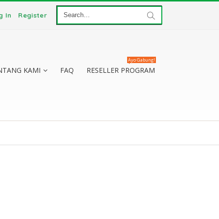
g In
Register
Ayo Gabung!
NTANG KAMI
FAQ
RESELLER PROGRAM