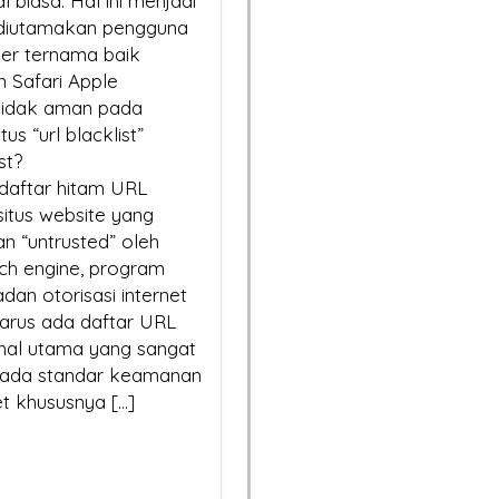
 biasa. Hal ini menjadi
 diutamakan pengguna
ser ternama baik
n Safari Apple
tidak aman pada
us “url blacklist”
st?
 daftar hitam URL
itus website yang
n “untrusted” oleh
rch engine, program
dan otorisasi internet
arus ada daftar URL
a hal utama yang sangat
 pada standar keamanan
t khususnya […]