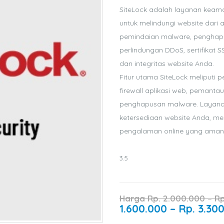
SiteLock adalah layanan keam
untuk melindungi website dari
pemindaian malware, penghapus
perlindungan DDoS, sertifikat 
dan integritas website Anda.
Fitur utama SiteLock meliputi 
firewall aplikasi web, pemanta
penghapusan malware. Layan
ketersediaan website Anda, m
pengalaman online yang aman 
3.5
Harga
Rp.
2.000.000
–
R
1.600.000
–
Rp.
3.30