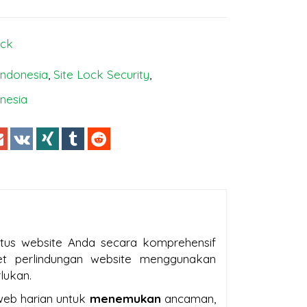
ock
Indonesia
,
Site Lock Security
,
onesia
tus website Anda secara komprehensif
et perlindungan website menggunakan
lukan.
web harian untuk
menemukan
ancaman,