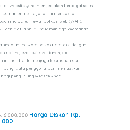
anan website yang menyediakan berbagai solusi
 ancaman online. Layanan ini mencakup
an malware, firewall aplikasi web (WAF),
SSL, dan alat lainnya untuk menjaga keamanan
pemindaian malware berkala, proteksi dengan
uan uptime, evaluasi kerentanan, dan
an ini membantu menjaga keamanan dan
elindungi data pengguna, dan memastikan
bagi pengunjung website Anda.
Harga Diskon
Rp.
p.
6.000.000
0.000