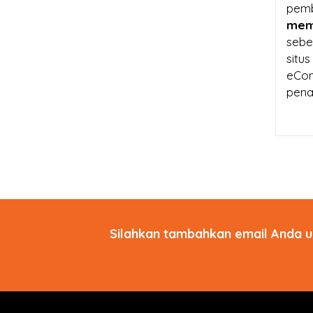
pem
mem
sebe
situ
eCo
pena
Silahkan tambahkan email Anda u