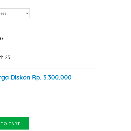
00
Ph 23
rga Diskon
Rp.
3.300.000
 TO CART