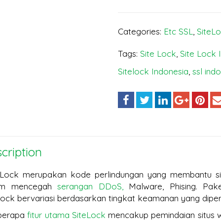
Categories:
Etc SSL
,
SiteL
Tags:
Site Lock
,
Site Lock 
Sitelock Indonesia
,
ssl ind
cription
 Lock merupakan kode perlindungan yang membantu si
am mencegah
serangan DDoS,
Malware, Phising. Pak
Lock bervariasi berdasarkan tingkat keamanan yang diper
berapa
fitur utama SiteLock
mencakup pemindaian situs 