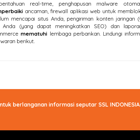
beritahuan real-time, penghapusan malware otoma
perbaiki
ancaman, firewall aplikasi web untuk memblo
lum mencapai situs Anda, pengiriman konten jaringan
s Anda (yang dapat meningkatkan SEO) dan laporan
mmerce
mematuhi
lembaga perbankan. Lindungi inform
waran berikut.
ntuk berlanganan informasi seputar SSL INDONESIA 