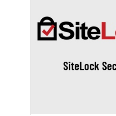
by
Fmeaddons