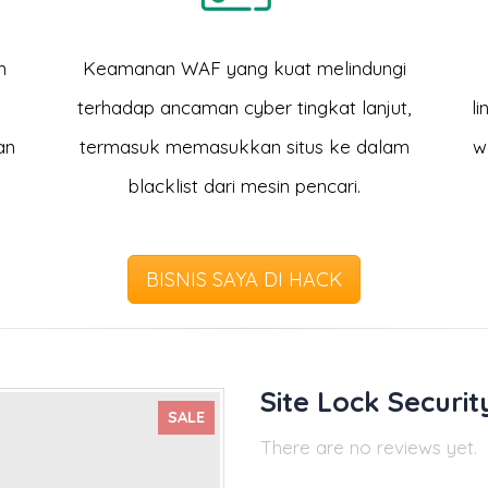
n
Keamanan WAF yang kuat melindungi
terhadap ancaman cyber tingkat lanjut,
l
an
termasuk memasukkan situs ke dalam
w
blacklist dari mesin pencari.
BISNIS SAYA DI HACK
Site Lock Securit
SALE
There are no reviews yet.