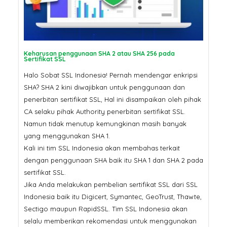
Pertama Google di 2026? Ser
SSL
SSL Certificate: Mengapa
Harganya Berbeda? Ini
Penjelasannya
Jangan Tergoda
Keharusan penggunaan SHA 2 atau SHA 256 pada
Ini Bahaya Beli 
Sertifikat SSL
Murah untuk Sit
Halo Sobat SSL Indonesia! Pernah mendengar enkripsi
SHA? SHA 2 kini diwajibkan untuk penggunaan dan
penerbitan sertifikat SSL, Hal ini disampaikan oleh pihak
CA selaku pihak Authority penerbitan sertifikat SSL.
Namun tidak menutup kemungkinan masih banyak
yang menggunakan SHA 1.
Kali ini tim SSL Indonesia akan membahas terkait
dengan penggunaan SHA baik itu SHA 1 dan SHA 2 pada
sertifikat SSL.
Jika Anda melakukan pembelian sertifikat SSL dari SSL
Indonesia baik itu Digicert, Symantec, GeoTrust, Thawte,
Sectigo maupun RapidSSL. Tim SSL Indonesia akan
selalu memberikan rekomendasi untuk menggunakan