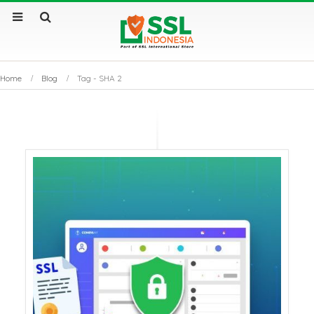
Home
Blog
Tag -
SHA 2
Sertifikat SSL Masa
SSL Certificate v
Berlaku Singkat: Dampak
Apa Saja Perbe
dan Solusinya
Utamanya?
Sertifikat SSL: Mengapa
Kenapa Website
Bisnis Anda Bisa Lumpuh
Sertifikat SSL S
Tanpanya?
Tembus Halama