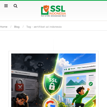
Home
Blog
Tag -
sertifikat ssl indonesia
Sertifikat SSL Masa
SSL Certificate v
Berlaku Singkat: Dampak
Apa Saja Perbe
dan Solusinya
Utamanya?
Sertifikat SSL: Mengapa
Kenapa Website
Bisnis Anda Bisa Lumpuh
Sertifikat SSL S
Tanpanya?
Tembus Halama