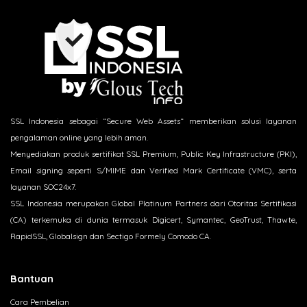
SSL Indonesia sebagai “Secure Web Assets“ memberikan solusi layanan
pengalaman online yang lebih aman.
Menyediakan produk sertifikat SSL Premium, Public Key Infrastructure (PKI),
Email signing seperti S/MIME dan Verified Mark Certificate (VMC), serta
layanan SOC24x7.
SSL Indonesia merupakan Global Platinum Partners dari Otoritas Sertifikasi
(CA) terkemuka di dunia termasuk Digicert, Symantec, GeoTrust, Thawte,
RapidSSL, Globalsign dan Sectigo Formely Comodo CA.
Bantuan
Cara Pembelian