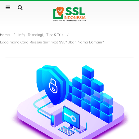
Home
Info
,
Teknologi
,
Tips & Trik
Bagaimana Cara Reissue Sertifikat SSL? Ubah Nama Domain?
Sertifikat SSL Masa
SSL Certificate v
Berlaku Singkat: Dampak
Apa Saja Perbe
dan Solusinya
Utamanya?
Sertifikat SSL: Mengapa
Kenapa Website
Bisnis Anda Bisa Lumpuh
Sertifikat SSL S
Tanpanya?
Tembus Halama