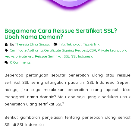
Pertama Google di 2026? Ser
SSL
SSL Certificate: Mengapa
Harganya Berbeda? Ini
Penjelasannya
Jangan Tergoda
Bagaimana Cara Reissue Sertifikat SSL?
Ini Bahaya Beli 
Ubah Nama Domain?
Murah untuk Sit
By
Theresia Elina Sinaga
Info
,
Teknologi
,
Tips & Trik
Certificate Authority
,
Certificate Signing Request
,
CSR
,
Private key
,
public
key vs private key
,
Reissue Sertifikat SSL
,
SSL Indonesia
0 Comments
Beberapa pertanyaan seputar penerbitan ulang atau reissue
sertifikat SSL sering ditanyakan pada tim SSL Indonesia. Seperti
halnya, jika saya melakukan penerbitan ulang apakah bisa
mengganti nama domain? Atau apa saja yang diperlukan untuk
penerbitan ulang sertifikat SSL?
Berikut gambaran penjelasan tentang penerbitan ulang serikat
SSL di SSL Indonesia