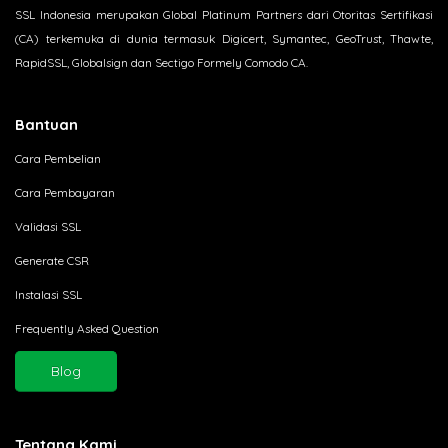
SSL Indonesia merupakan Global Platinum Partners dari Otoritas Sertifikasi
(CA) terkemuka di dunia termasuk Digicert, Symantec, GeoTrust, Thawte,
RapidSSL, Globalsign dan Sectigo Formely Comodo CA.
Bantuan
Cara Pembelian
Cara Pembayaran
Validasi SSL
Generate CSR
Instalasi SSL
Frequently Asked Question
Blog
Tentang Kami