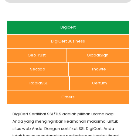
Digicert
DigiCert Business
GeoTrust
GlobalSign
Sectigo
Thawte
RapidSSL
Certum
Others
DigiCert Sertifikat SSL/TLS adalah pilihan utama bagi
Anda yang menginginkan keamanan maksimal untuk
situs web Anda. Dengan sertifikat SSL DigiCert, Anda
tidak hanya mendapatkan perlindungan tingkat tinggi