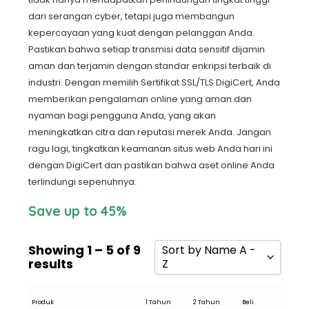
dari serangan cyber, tetapi juga membangun
kepercayaan yang kuat dengan pelanggan Anda.
Pastikan bahwa setiap transmisi data sensitif dijamin
aman dan terjamin dengan standar enkripsi terbaik di
industri. Dengan memilih Sertifikat SSL/TLS DigiCert, Anda
memberikan pengalaman online yang aman dan
nyaman bagi pengguna Anda, yang akan
meningkatkan citra dan reputasi merek Anda. Jangan
ragu lagi, tingkatkan keamanan situs web Anda hari ini
dengan DigiCert dan pastikan bahwa aset online Anda
terlindungi sepenuhnya.
Save up to 45%
Showing 1 – 5 of 9
Sort by Name A -
results
Z
Sort by Popularity
Produk
1 Tahun
2 Tahun
Beli