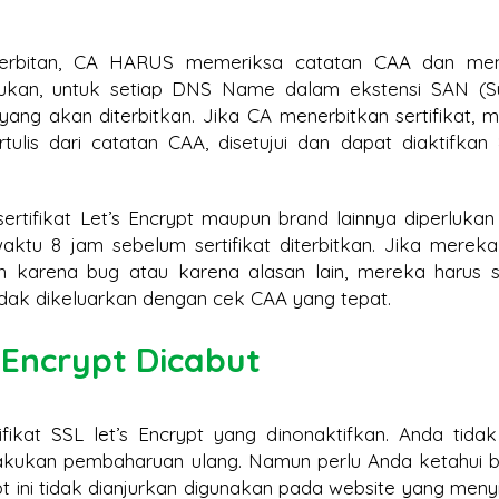
nerbitan, CA HARUS memeriksa catatan CAA dan meng
mukan, untuk setiap DNS Name dalam ekstensi SAN (S
 yang akan diterbitkan. Jika CA menerbitkan sertifikat, 
lis dari catatan CAA, disetujui dan dapat diaktifkan
ertifikat Let’s Encrypt maupun brand lainnya diperlukan
tu 8 jam sebelum sertifikat diterbitkan. Jika mereka
h karena bug atau karena alasan lain, mereka harus 
idak dikeluarkan dengan cek CAA yang tepat.
s Encrypt Dicabut
ikat SSL let’s Encrypt yang dinonaktifkan. Anda tidak
akukan pembaharuan ulang. Namun perlu Anda ketahui 
crypt ini tidak dianjurkan digunakan pada website yang men