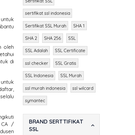
Sertifikat SSL
sertifikat ssl indonesia
 untuk
Sertifikat SSL Murah
SHA 1
mbantu
SHA 2
SHA 256
SSL
n oleh
SSL Adalah
SSL Certificate
etahui
tuk di
ssl checker
SSL Gratis
SSL Indonesia
SSL Murah
 untuk
ssl murah indonesia
ssl wilcard
aftar,
selalu
symantec
gikuti
BRAND SERTTIFIKAT
) CA /
SSL
odusen