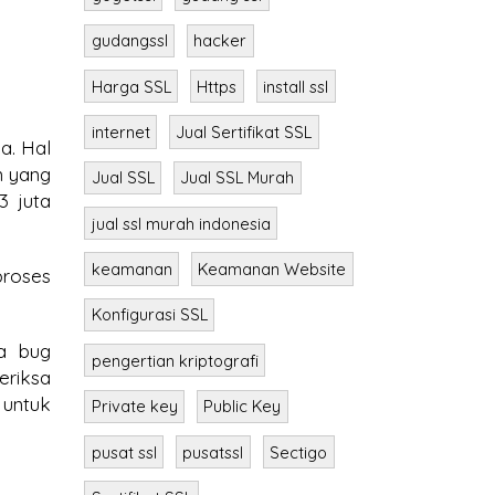
gudangssl
hacker
Harga SSL
Https
install ssl
internet
Jual Sertifikat SSL
a. Hal
n yang
Jual SSL
Jual SSL Murah
3 juta
jual ssl murah indonesia
keamanan
Keamanan Website
proses
Konfigurasi SSL
a bug
pengertian kriptografi
eriksa
 untuk
Private key
Public Key
pusat ssl
pusatssl
Sectigo