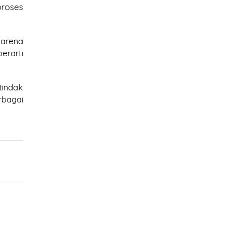
roses
karena
erarti
tindak
rbagai