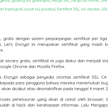
getssl
,
gudang ssl
,
gudangssl
,
Harga SSL
,
harga ssl murah
,
Jual
us Halaman Pertama
Bisa Lumpuh Tanpanya?
an kriptografi
,
pusat ssl
,
pusatssl
,
Sertifikat SSL
,
ssl checker
,
SSL
e di 2026? Sertifikat SSL
SSL Certificate:
Jangan Tergoda
Mengapa Hargan
Harga! Ini Bahaya Beli
Berbeda? Ini Penjelasanny
L gratis dengan sistem perpanjangan sertifikat per tiga
urah untuk Situs Anda
SSL Let’s Encrypt ini merupakan sertifikat yang masih 
e.
t secara gratis, sertifikat ini juga diakui dan menjadi st
ogle Chrome dan Mozilla Firefox.
 Encrypt sebagai penyedia otoritas sertifikat SSL CA 
n kepada para pengguna bahwa mereka menemukan bug
 akan dicabut atau dinonaktifkan pada tanggal 4 maret 2
oses penelusuran yang akan di cekal oleh browser, t
dah di hack dan kerahasiaan informasi. Lalu Mengapa