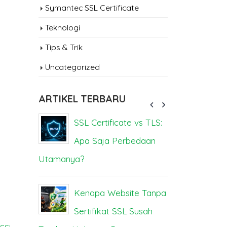
Symantec SSL Certificate
Teknologi
Tips & Trik
Uncategorized
ARTIKEL TERBARU
sa
SSL Certificate vs TLS:
Se
Apa Saja Perbedaan
Be
Utamanya?
Dampak da
Kenapa Website Tanpa
Se
Anda
Sertifikat SSL Susah
M