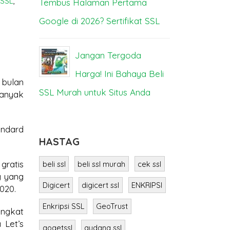
 SSL
,
Tembus Halaman Pertama
Bisa Lump
Google di 2026? Sertifikat SSL
SS
ya
Jangan Tergoda
M
a
Harga! Ini Bahaya Beli
Berbeda? I
 bulan
SSL Murah untuk Situs Anda
banyak
andard
HASTAG
gratis
beli ssl
beli ssl murah
cek ssl
 yang
Digicert
digicert ssl
ENKRIPSI
020.
Enkripsi SSL
GeoTrust
ingkat
 Let’s
gogetssl
gudang ssl