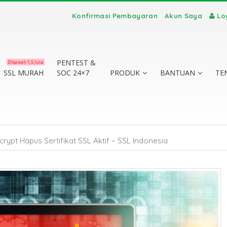
Konfirmasi Pembayaran
Akun Saya
Lo
PENTEST &
Dibawah 1,5 Juta
SSL MURAH
SOC 24×7
PRODUK
BANTUAN
TE
ncrypt Hapus Sertifikat SSL Aktif – SSL Indonesia
te vs
a
?