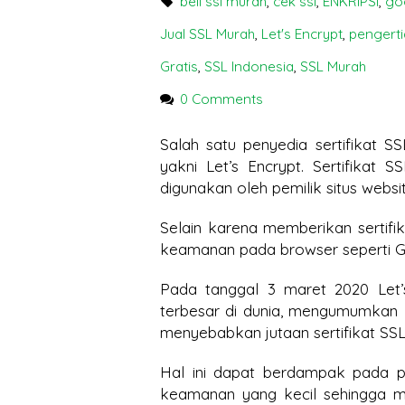
beli ssl murah
,
cek ssl
,
ENKRIPSI
,
go
Bisa Lumpuh Tanpanya?
Temb
Jual SSL Murah
,
Let's Encrypt
,
pengerti
Googl
SSL Certificate:
Gratis
,
SSL Indonesia
,
SSL Murah
Mengapa Harganya
0 Comments
Berbeda? Ini Penjelasannya
Salah satu penyedia sertifikat SS
SSL M
yakni Let’s Encrypt. Sertifikat 
digunakan oleh pemilik situs websit
Selain karena memberikan sertifika
keamanan pada browser seperti Go
Pada tanggal 3 maret 2020 Let’s
terbesar di dunia, mengumumka
menyebabkan jutaan sertifikat SSL
Hal ini dapat berdampak pada pr
keamanan yang kecil sehingga mu