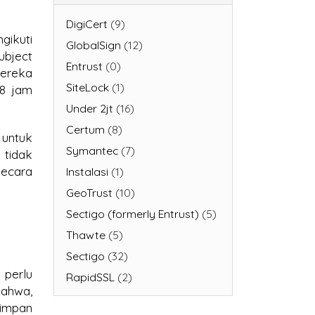
DigiCert
(9)
ikuti
GlobalSign
(12)
ubject
Entrust
(0)
mereka
SiteLock
(1)
 8 jam
Under 2jt
(16)
Certum
(8)
 untuk
Symantec
(7)
 tidak
secara
Instalasi
(1)
GeoTrust
(10)
Sectigo (formerly Entrust)
(5)
Thawte
(5)
Sectigo
(32)
 perlu
RapidSSL
(2)
bahwa,
yimpan