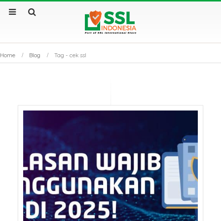
Home
Blog
Tag -
cek ssl
Sertifikat SSL Masa
SSL Certificate v
Berlaku Singkat: Dampak
Apa Saja Perbe
dan Solusinya
Utamanya?
Sertifikat SSL: Mengapa
Kenapa Website
Bisnis Anda Bisa Lumpuh
Sertifikat SSL S
Tanpanya?
Tembus Halama