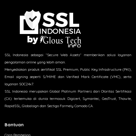
SSL Indonesia sebagai “Secure Web Assets“ memberikan solusi layanan
pengalaman online yang lebih aman.
Menyediakan produk sertifikat SSL Premium, Public Key Infrastructure (PKI),
Email signing seperti S/MIME dan Verified Mark Certificate (VMC), serta
layanan SOC24x7.
SSL Indonesia merupakan Global Platinum Partners dari Otoritas Sertifikasi
(CA) terkemuka di dunia termasuk Digicert, Symantec, GeoTrust, Thawte,
RapidSSL, Globalsign dan Sectigo Formely Comodo CA.
Bantuan
Cara Pembelian