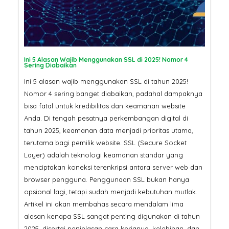
Pertama Google di 2026? Ser
SSL
SSL Certificate: Mengapa
Harganya Berbeda? Ini
Penjelasannya
Jangan Tergoda
Ini Bahaya Beli 
Ini 5 Alasan Wajib Menggunakan SSL di 2025! Nomor 4
Sering Diabaikan
Murah untuk Sit
Ini 5 alasan wajib menggunakan SSL di tahun 2025!
Nomor 4 sering banget diabaikan, padahal dampaknya
bisa fatal untuk kredibilitas dan keamanan website
Anda. Di tengah pesatnya perkembangan digital di
tahun 2025, keamanan data menjadi prioritas utama,
terutama bagi pemilik website. SSL (Secure Socket
Layer) adalah teknologi keamanan standar yang
menciptakan koneksi terenkripsi antara server web dan
browser pengguna. Penggunaan SSL bukan hanya
opsional lagi, tetapi sudah menjadi kebutuhan mutlak.
Artikel ini akan membahas secara mendalam lima
alasan kenapa SSL sangat penting digunakan di tahun
2025, disertai penjelasan cara kerjanya, kelebihan, dan