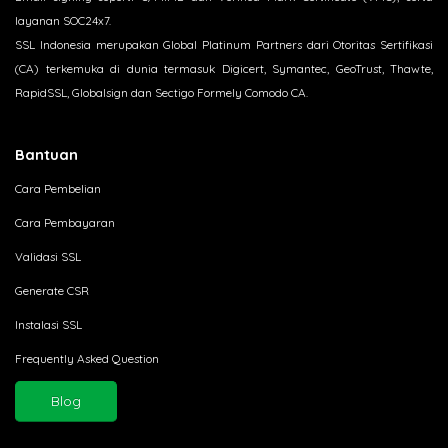
layanan SOC24x7.
SSL Indonesia merupakan Global Platinum Partners dari Otoritas Sertifikasi
(CA) terkemuka di dunia termasuk Digicert, Symantec, GeoTrust, Thawte,
RapidSSL, Globalsign dan Sectigo Formely Comodo CA.
Bantuan
Cara Pembelian
Cara Pembayaran
Validasi SSL
Generate CSR
Instalasi SSL
Frequently Asked Question
Blog