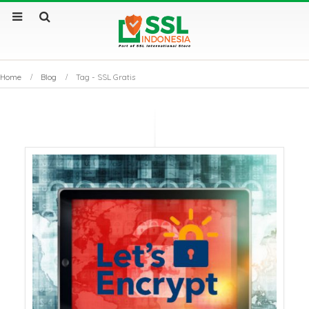
Home
Blog
Tag -
SSL Gratis
Sertifikat SSL Masa
SSL Certificate v
Berlaku Singkat: Dampak
Apa Saja Perbe
dan Solusinya
Utamanya?
Sertifikat SSL: Mengapa
Kenapa Website
Bisnis Anda Bisa Lumpuh
Sertifikat SSL S
Tanpanya?
Tembus Halama