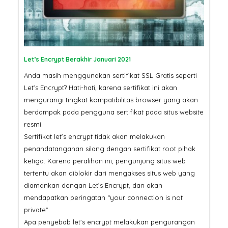
Pertama Google di 2026? Ser
SSL
SSL Certificate: Mengapa
Harganya Berbeda? Ini
Penjelasannya
Jangan Tergoda
Ini Bahaya Beli 
Let’s Encrypt Berakhir Januari 2021
Murah untuk Sit
Anda masih menggunakan sertifikat SSL Gratis seperti
Let’s Encrypt? Hati-hati, karena sertifikat ini akan
mengurangi tingkat kompatibilitas browser yang akan
berdampak pada pengguna sertifikat pada situs website
resmi.
Sertifikat let’s encrypt tidak akan melakukan
penandatanganan silang dengan sertifikat root pihak
ketiga. Karena peralihan ini, pengunjung situs web
tertentu akan diblokir dari mengakses situs web yang
diamankan dengan Let’s Encrypt, dan akan
mendapatkan peringatan “your connection is not
private”.
Apa penyebab let’s encrypt melakukan pengurangan