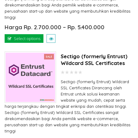
direkomendasikan bagi Anda pemilik website e-commerce,
perusahaan start-up dan website yang membutuhkan kredibilitas
tinggi
Harga
Rp.
2.700.000
–
Rp.
5.400.000
Select options
Sectigo (formerly Entrust)
SALE
Wildcard SSL Certificates
0
Sectigo (formerly Entrust) Wildcard
out
of
SSL Certificates Dirancang oleh
5
Entrust untuk solusi keamanan
website yang mudah, cepat serta
harga terjangkau dengan tingkat enkripsi dan otentikasi tinggi.
Sectigo (formerly Entrust) Wildcard SSL Certificates sangat
direkomendasikan bagi Anda pemilik website e-commerce,
perusahaan start-up dan website yang membutuhkan kredibilitas
tinggi