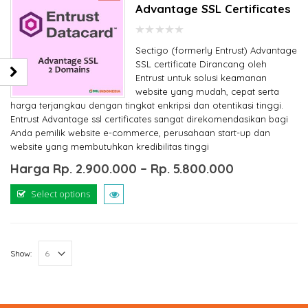
Advantage SSL Certificates
0
Sectigo (formerly Entrust) Advantage
out
of
SSL certificate Dirancang oleh
5
Entrust untuk solusi keamanan
website yang mudah, cepat serta
harga terjangkau dengan tingkat enkripsi dan otentikasi tinggi.
Entrust Advantage ssl certificates sangat direkomendasikan bagi
Anda pemilik website e-commerce, perusahaan start-up dan
website yang membutuhkan kredibilitas tinggi
Harga
Rp.
2.900.000
–
Rp.
5.800.000
Select options
Show: