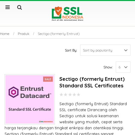
Home
Produk
Sectigo (formerly Entrust)
Sort By:
Show:
Sectigo (formerly Entrust)
SALE
Standard SSL Certificates
0
Sectigo (formerly Entrust) Standard
out
of
SSL certificate Dirancang oleh
5
Sectigo untuk solusi keamanan
website yang mudah, cepat serta
harga terjangkau dengan tingkat enkripsi dan otentikasi tinggi.
Sectigo (formerly Entrust) Standard ssl certificates sangat