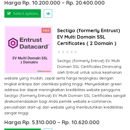
Harga
Rp.
10.200.000
–
Rp.
20.400.000
Select options
Sectigo (formerly Entrust)
SALE
EV Multi Domain SSL
Certificates ( 2 Domain )
0
Sectigo (formerly Entrust) EV Multi
out
of
Domain SSL Certificates Dirancang
5
oleh Entrust untuk solusi keamanan
website yang mudah, cepat serta harga terjangkau dengan
tingkat enkripsi dan otentikasi paling tinggi. Menyediakan green
address bar dapat meningkatkan kredibilitas website pengguna.
Sectigo (formerly Entrust) EV Multi Domain SSL Certificates sangat
direkomendasikan bagi Anda pemilik website e-commerce,
perusahaan start-up dan website yang membutuhkan kredibilitas
sangat tinggi
Harga
Rp.
5.310.000
–
Rp.
10.620.000