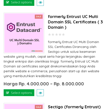
Select options
formerly Entrust UC Multi
SALE
Domain SSL Certificates ( 3
Domain )
0
formerly Entrust UC Multi Domain
out
of
SSL Certificates Dirancang oleh
5
Sectigo untuk solusi keamanan
website yang mudah, cepat serta harga terjangkau dengan
tingkat enkripsi dan otentikasi tinggi. formerly Entrust UC Multi
Domain ssl certificates sangat direkomendasikan bagi Anda
pemilik website e-commerce, perusahaan start-up dan website
yang membutuhkan kredibilitas tinggi
Harga
Rp.
4.000.000
–
Rp.
8.000.000
Select options
Sectigo (formerly Entrust)
SALE