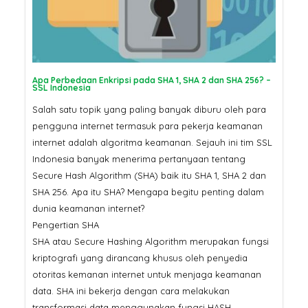
Pertama Google di 2026? Ser
SSL
SSL Certificate: Mengapa
Harganya Berbeda? Ini
Penjelasannya
Jangan Tergoda
Ini Bahaya Beli 
Apa Perbedaan Enkripsi pada SHA 1, SHA 2 dan SHA 256? –
SSL Indonesia
Murah untuk Sit
Salah satu topik yang paling banyak diburu oleh para
pengguna internet termasuk para pekerja keamanan
internet adalah algoritma keamanan. Sejauh ini tim SSL
Indonesia banyak menerima pertanyaan tentang
Secure Hash Algorithm (SHA) baik itu SHA 1, SHA 2 dan
SHA 256. Apa itu SHA? Mengapa begitu penting dalam
dunia keamanan internet?
Pengertian SHA
SHA atau Secure Hashing Algorithm merupakan fungsi
kriptografi yang dirancang khusus oleh penyedia
otoritas kemanan internet untuk menjaga keamanan
data. SHA ini bekerja dengan cara melakukan
transformasi data menggunakan fungsi HASH.