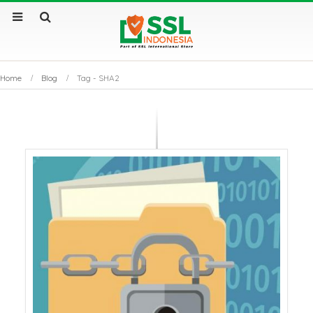
Home
Blog
Tag -
SHA2
Sertifikat SSL Masa
SSL Certificate v
Berlaku Singkat: Dampak
Apa Saja Perbe
dan Solusinya
Utamanya?
Sertifikat SSL: Mengapa
Kenapa Website
Bisnis Anda Bisa Lumpuh
Sertifikat SSL S
Tanpanya?
Tembus Halama