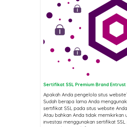
Kenapa Website
Sertifikat SSL
Tanpa Sertifikat SSL
Mengapa Bis
Susah Tembus Halaman
Anda Bisa Lumpuh
Pertama Google di 2026?
Tanpanya?
Sertifikat SSL
SSL Certificat
Jangan Tergoda
Mengapa Ha
Sertifikat SSL Premium Brand Entrust
Harga! Ini Bahaya
Berbeda? Ini Penjela
Dampa
Apakah Anda pengelola situs website
Beli SSL Murah untuk Situs
Sudah berapa lama Anda mengguna
sertifikat SSL pada situs website And
Anda
Atau bahkan Anda tidak memikirkan 
investasi menggunakan sertifikat SSL