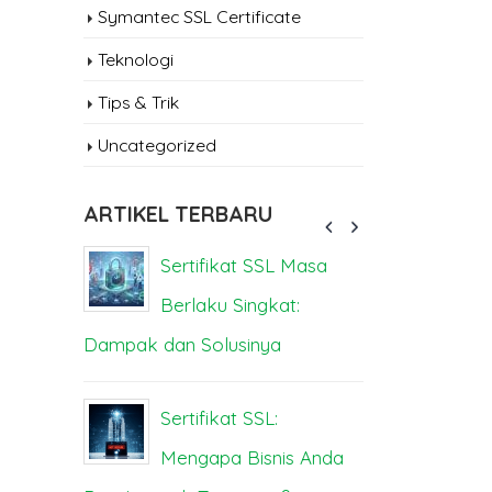
Symantec SSL Certificate
Teknologi
Tips & Trik
Uncategorized
ARTIKEL TERBARU
 TLS:
Sertifikat SSL Masa
SS
aan
Berlaku Singkat:
A
Dampak dan Solusinya
Utamanya
Tanpa
Sertifikat SSL:
K
sah
Mengapa Bisnis Anda
Se