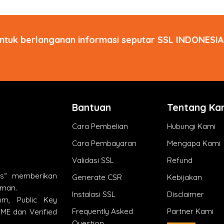
ntuk berlanganan informasi seputar SSL INDONESIA 
Bantuan
Tentang Ka
Cara Pembelian
Hubungi Kami
Cara Pembayaran
Mengapa Kami
Validasi SSL
Refund
ts“ memberikan
Generate CSR
Kebijakan
aman.
Instalasi SSL
Disclaimer
um, Public Key
Frequently Asked
Partner Kami
MIME dan Verified
Question
.