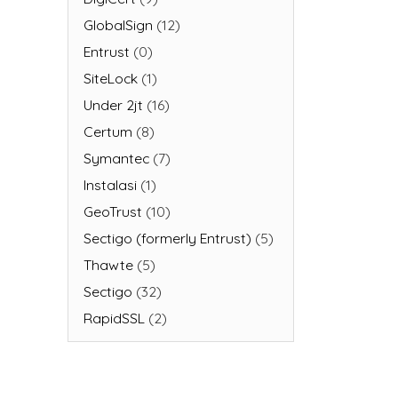
GlobalSign
(12)
Entrust
(0)
SiteLock
(1)
Under 2jt
(16)
Certum
(8)
Symantec
(7)
Instalasi
(1)
GeoTrust
(10)
Sectigo (formerly Entrust)
(5)
Thawte
(5)
Sectigo
(32)
RapidSSL
(2)