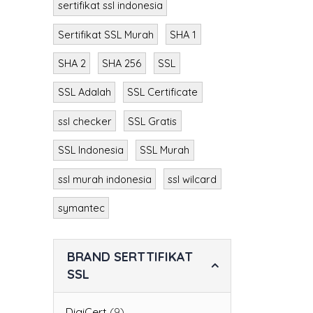
sertifikat ssl indonesia
Sertifikat SSL Murah
SHA 1
SHA 2
SHA 256
SSL
SSL Adalah
SSL Certificate
ssl checker
SSL Gratis
SSL Indonesia
SSL Murah
ssl murah indonesia
ssl wilcard
symantec
BRAND SERTTIFIKAT
SSL
DigiCert
(9)