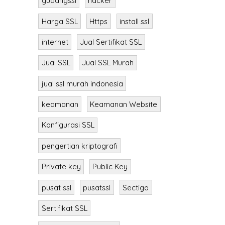
gudangssl
hacker
Harga SSL
Https
install ssl
internet
Jual Sertifikat SSL
Jual SSL
Jual SSL Murah
jual ssl murah indonesia
keamanan
Keamanan Website
Konfigurasi SSL
pengertian kriptografi
Private key
Public Key
pusat ssl
pusatssl
Sectigo
Sertifikat SSL