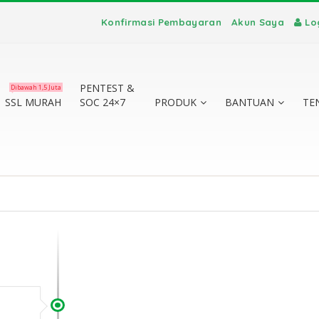
Konfirmasi Pembayaran
Akun Saya
Lo
PENTEST &
Dibawah 1,5 Juta
SSL MURAH
SOC 24×7
PRODUK
BANTUAN
TE
SL Masa
SSL Certificate vs
kat:
TLS: Apa Saja
a
Perbedaan Utamanya?