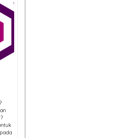
:
Kenapa Website
nis
Tanpa Sertifikat SSL
Susah Tembus Halaman
Pertama Google di 2026?
Sertifikat SSL
e:
Sertifikat SSL Masa
SSL Certificate vs
rganya
Jangan Tergoda
Berlaku Singkat:
Apa Saja Perbed
sannya
Harga! Ini Bahaya
k dan Solusinya
Utamanya?
?
Beli SSL Murah untuk Situs
kan
Sertifikat SSL:
Kenapa Website 
a?
Anda
untuk
Mengapa Bisnis Anda
Sertifikat SSL Su
 pada