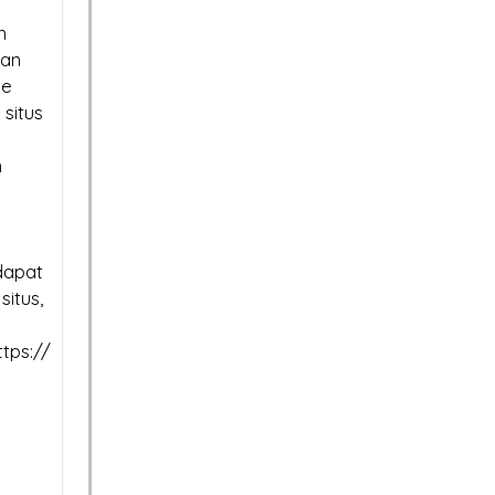
Lumpuh Tanpanya?
Tembus Halaman Pertam
n
Google di 2026? Sertifikat
uan
SSL Certificate:
te
situs
Mengapa Harganya
Jangan Tergoda
da? Ini Penjelasannya
Harga! Ini Bahaya
n
SSL Murah untuk Situs And
dapat
situs,
tps://