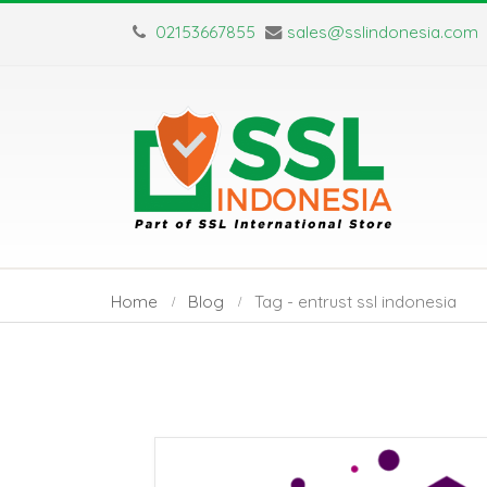
02153667855
sales@sslindonesia.com
Home
Blog
Tag -
entrust ssl indonesia
SSL Certificate vs
Sertifikat S
TLS: Apa Saja
Berlaku Sing
Perbedaan Utamanya?
Dampak dan Solusiny