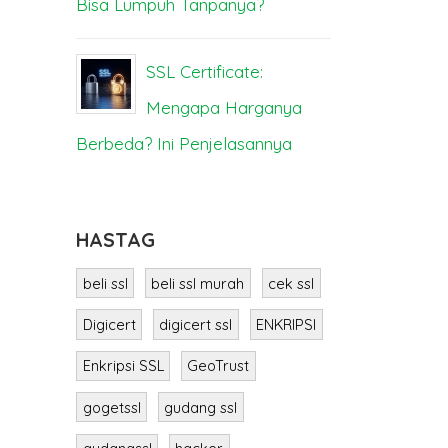
a
Bisa Lumpuh Tanpanya?
Tembus Ha
 SSL
Google di 2
SSL Certificate:
Mengapa Harganya
J
 Beli
Berbeda? Ini Penjelasannya
Ha
a
SSL Murah 
HASTAG
beli ssl
beli ssl murah
cek ssl
Digicert
digicert ssl
ENKRIPSI
Enkripsi SSL
GeoTrust
gogetssl
gudang ssl