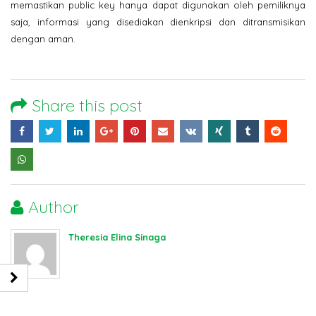
memastikan public key hanya dapat digunakan oleh pemiliknya
saja, informasi yang disediakan dienkripsi dan ditransmisikan
dengan aman.
Share this post
Author
Theresia Elina Sinaga