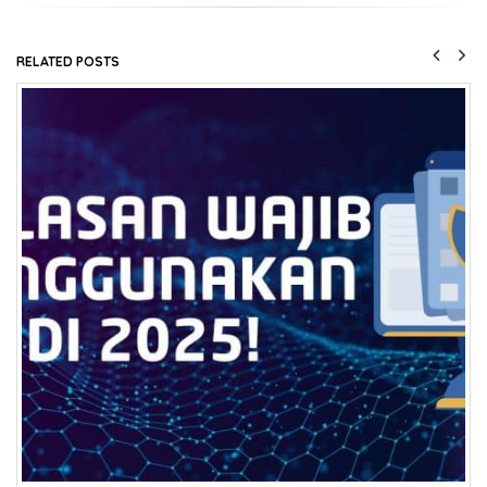
RELATED
POSTS