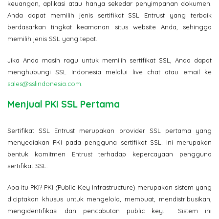
keuangan, aplikasi atau hanya sekedar penyimpanan dokumen.
Anda dapat memilih jenis sertifikat SSL Entrust yang terbaik
berdasarkan tingkat keamanan situs website Anda, sehingga
memilih jenis SSL yang tepat.
Jika Anda masih ragu untuk memilih sertifikat SSL, Anda dapat
menghubungi SSL Indonesia melalui live chat atau email ke
sales@sslindonesia.com
.
Menjual PKI SSL Pertama
Sertifikat SSL Entrust merupakan provider SSL pertama yang
menyediakan PKI pada pengguna sertifikat SSL. Ini merupakan
bentuk komitmen Entrust terhadap kepercayaan pengguna
sertifikat SSL.
Apa itu PKI? PKI (Public Key Infrastructure) merupakan sistem yang
diciptakan khusus untuk mengelola, membuat, mendistribusikan,
mengidentifikasi dan pencabutan public key. Sistem ini