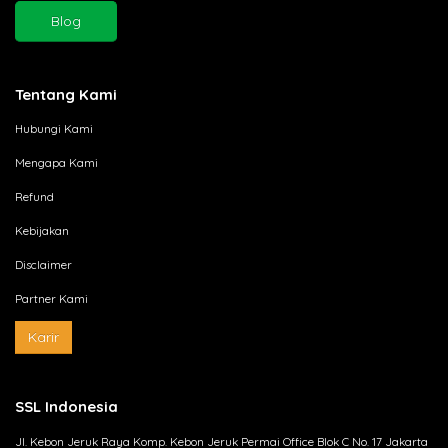
Blog
Tentang Kami
Hubungi Kami
Mengapa Kami
Refund
Kebijakan
Disclaimer
Partner Kami
Karir
SSL Indonesia
Jl. Kebon Jeruk Raya Komp. Kebon Jeruk Permai Office Blok C No. 17 Jakarta