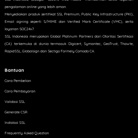
pengalaman online yang lebih aman.
Menyediakan produk sertifikat SSL Premium, Public Key Infrastructure (PKI),
Email signing seperti S/MIME dan Verified Mark Certificate (VMC), serta
layanan SOC24x7.
SSL Indonesia merupakan Global Platinum Partners dari Otoritas Sertifikasi
(CA) terkemuka di dunia termasuk Digicert, Symantec, GeoTrust, Thawte,
RapidSSL, Globalsign dan Sectigo Formely Comodo CA.
Bantuan
Cara Pembelian
Cara Pembayaran
Validasi SSL
Generate CSR
Instalasi SSL
Frequently Asked Question