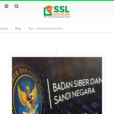
Home
Blog
Tag -
website pemerintah
Sertifikat SSL Masa
SSL Certificate v
Berlaku Singkat: Dampak
Apa Saja Perbe
dan Solusinya
Utamanya?
Sertifikat SSL: Mengapa
Kenapa Website
Bisnis Anda Bisa Lumpuh
Sertifikat SSL S
Tanpanya?
Tembus Halama