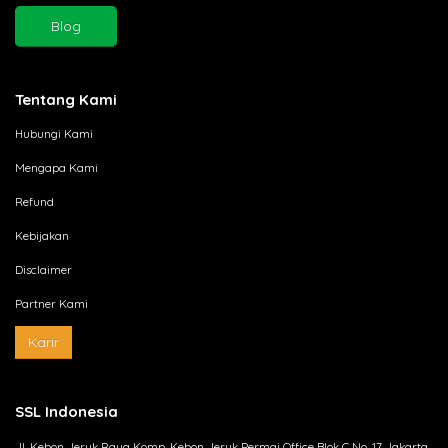
Blog
Tentang Kami
Hubungi Kami
Mengapa Kami
Refund
Kebijakan
Disclaimer
Partner Kami
Karir
SSL Indonesia
Jl. Kebon Jeruk Raya Komp. Kebon Jeruk Permai Office Blok C No. 17 Jakarta