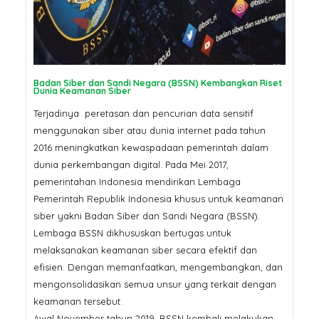
Pertama Google di 2026? Ser
SSL
SSL Certificate: Mengapa
Harganya Berbeda? Ini
Penjelasannya
Jangan Tergoda
Ini Bahaya Beli 
Badan Siber dan Sandi Negara (BSSN) Kembangkan Riset
Dunia Keamanan Siber
Murah untuk Sit
Terjadinya peretasan dan pencurian data sensitif
menggunakan siber atau dunia internet pada tahun
2016 meningkatkan kewaspadaan pemerintah dalam
dunia perkembangan digital. Pada Mei 2017,
pemerintahan Indonesia mendirikan Lembaga
Pemerintah Republik Indonesia khusus untuk keamanan
siber yakni Badan Siber dan Sandi Negara (BSSN).
Lembaga BSSN dikhususkan bertugas untuk
melaksanakan keamanan siber secara efektif dan
efisien. Dengan memanfaatkan, mengembangkan, dan
mengonsolidasikan semua unsur yang terkait dengan
keamanan tersebut.
Awal November tahun 2019, BSSN kembali melakukan