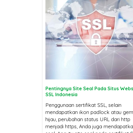
Sertifikat SSL:
Kenapa Webs
Mengapa Bisnis
Tanpa Sertifi
Anda Bisa Lumpuh
Susah Tembus Halam
Tanpanya?
Pertama Google di 2
Sertifikat SSL
SSL Certificate:
Sertifikat SSL Masa
Mengapa Harganya
Jangan Terg
Berlaku Singkat:
Pentingnya Site Seal Pada Situs Websi
Berbeda? Ini Penjelasannya
Harga! Ini B
Dampak dan Solusinya
Utam
SSL Indonesia
Beli SSL Murah untuk 
Penggunaan sertifikat SSL, selain
mendapatkan ikon padlock atau ge
Sertifikat SSL:
Anda
hijau, perubahan status URL dari http
Mengapa Bisnis Anda
menjadi https, Anda juga mendapatka