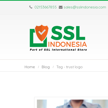
02153667855
sales@sslindonesia.com
Home
Blog
Tag -
trust logo
Sertifikat SSL Masa
SSL Certifica
Berlaku Singkat:
TLS: Apa Saj
Dampak dan Solusinya
Perbedaan Utamanya