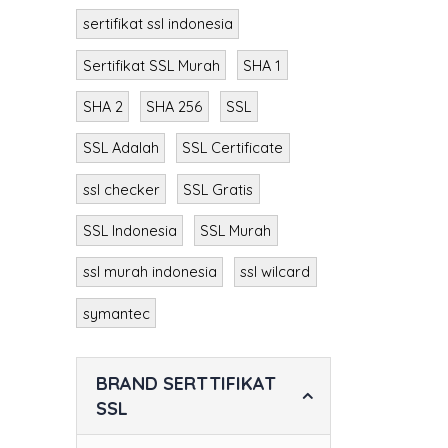
Sertifikat SSL
sertifikat ssl indonesia
Sertifikat SSL Murah
SHA 1
SHA 2
SHA 256
SSL
SSL Adalah
SSL Certificate
ssl checker
SSL Gratis
SSL Indonesia
SSL Murah
ssl murah indonesia
ssl wilcard
symantec
BRAND SERTTIFIKAT
SSL