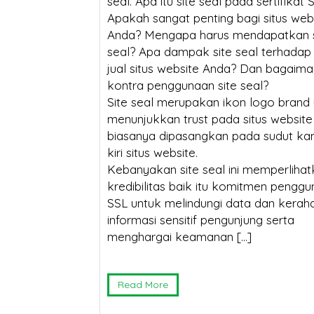
seal. Apa itu site seal pada sertifikat 
Bisa Lumpuh Tanpanya?
Temb
Apakah sangat penting bagi situs web
Googl
Anda? Mengapa harus mendapatkan s
SSL Certificate:
seal? Apa dampak site seal terhadap n
jual situs website Anda? Dan bagaim
Mengapa Harganya
kontra penggunaan site seal?
Berbeda? Ini Penjelasannya
Site seal merupakan ikon logo brand
menunjukkan trust pada situs website
SSL M
biasanya dipasangkan pada sudut ka
kiri situs website.
Kebanyakan site seal ini memperliha
kredibilitas baik itu komitmen penggu
SSL untuk melindungi data dan kerah
informasi sensitif pengunjung serta
menghargai keamanan […]
Read More