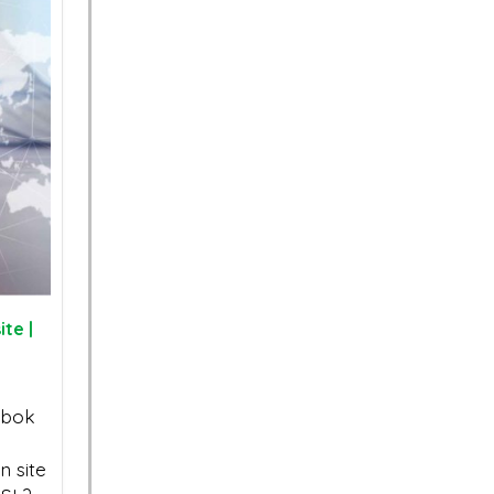
ite
kat SSL
an
026?
SSL Certificate vs TLS:
Sertifikat SSL Ma
oda
Apa Saja Perbedaan
Berlaku Singkat:
te |
ahaya
anya?
Dampak dan Solusinya
Situs
mbok
Kenapa Website Tanpa
Sertifikat SSL:
Sertifikat SSL Susah
Mengapa Bisnis 
n site