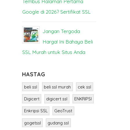
Tembus Halaman Pertama
Bisa Lump
Google di 2026? Sertifikat SSL
SS
ya
Jangan Tergoda
M
a
Harga! Ini Bahaya Beli
Berbeda? I
SSL Murah untuk Situs Anda
HASTAG
beli ssl
beli ssl murah
cek ssl
Digicert
digicert ssl
ENKRIPSI
Enkripsi SSL
GeoTrust
gogetssl
gudang ssl