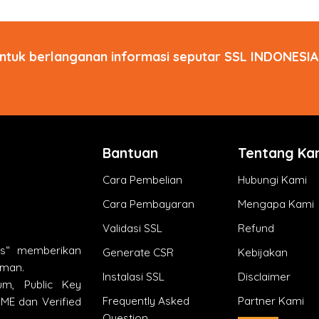
ntuk berlanganan informasi seputar SSL INDONESIA 
Bantuan
Tentang Ka
Cara Pembelian
Hubungi Kami
Cara Pembayaran
Mengapa Kami
Validasi SSL
Refund
ts“ memberikan
Generate CSR
Kebijakan
aman.
Instalasi SSL
Disclaimer
um, Public Key
Frequently Asked
Partner Kami
MIME dan Verified
Question
.