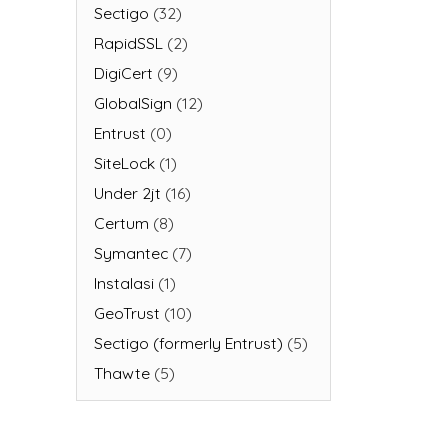
Sectigo
(32)
RapidSSL
(2)
DigiCert
(9)
GlobalSign
(12)
Entrust
(0)
SiteLock
(1)
Under 2jt
(16)
Certum
(8)
Symantec
(7)
Instalasi
(1)
GeoTrust
(10)
Sectigo (formerly Entrust)
(5)
Thawte
(5)