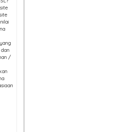
SSL?
us Halaman Pertama
Bisa Lumpuh Tanpanya?
site
e di 2026? Sertifikat SSL
ite
SSL Certificate:
ilai
ana
Jangan Tergoda
Mengapa Hargan
Harga! Ini Bahaya Beli
Berbeda? Ini Penjelasanny
 yang
 dan
urah untuk Situs Anda
nan /
tkan
na
asiaan