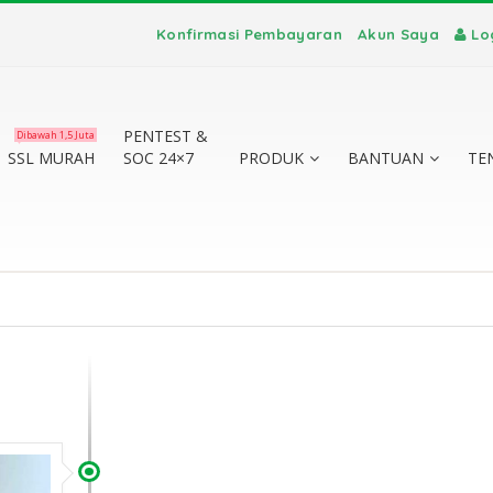
Konfirmasi Pembayaran
Akun Saya
Lo
PENTEST &
Dibawah 1,5 Juta
SSL MURAH
SOC 24×7
PRODUK
BANTUAN
TE
te vs
a
?