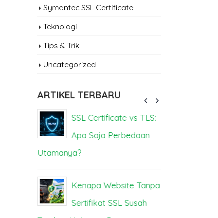
Symantec SSL Certificate
Teknologi
Tips & Trik
Uncategorized
ARTIKEL TERBARU
sa
SSL Certificate vs TLS:
Se
Apa Saja Perbedaan
Be
Utamanya?
Dampak da
Kenapa Website Tanpa
Se
Anda
Sertifikat SSL Susah
M