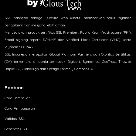
SSL Indonesia sebagai “Secure Web Assets“ memberikan solusi layanan
pengalaman online yang lebih aman.
Menyediakan produk sertifikat SSL Premium, Public Key Infrastructure (PKI),
Email signing seperti S/MIME dan Verified Mark Certificate (VMC), serta
layanan SOC24x7.
SSL Indonesia merupakan Global Platinum Partners dari Otoritas Sertifikasi
(CA) terkemuka di dunia termasuk Digicert, Symantec, GeoTrust, Thawte,
RapidSSL, Globalsign dan Sectigo Formely Comodo CA.
Bantuan
Cara Pembelian
Cara Pembayaran
Validasi SSL
Generate CSR