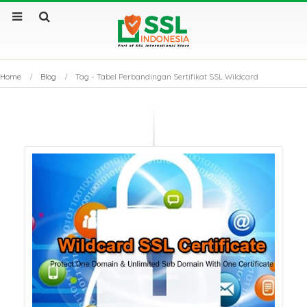
Home
Blog
Tag -
Tabel Perbandingan Sertifikat SSL Wildcard
Sertifikat SSL Masa
SSL Certificate v
Berlaku Singkat: Dampak
Apa Saja Perbe
dan Solusinya
Utamanya?
Sertifikat SSL: Mengapa
Kenapa Website
Bisnis Anda Bisa Lumpuh
Sertifikat SSL S
Tanpanya?
Tembus Halama