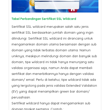
Pertama Google di 2026? Ser
SSL
SSL Certificate: Mengapa
Harganya Berbeda? Ini
Tabel Perbandingan Sertifikat SSL Wildcard
Penjelasannya
Jangan Tergoda
Sertifikat SSL wildcard merupakan salah satu jenis
Ini Bahaya Beli 
Murah untuk Sit
sertifikat SSL berdasarkan jumlah domain yang ingin
dilindungi. Sertifikat SSL wildcard ini dirancang untuk
mengamankan domain utama bersamaan dengan sub
domain yang tidak terbatas domain utama. Namun
uniknya, meskipun melindungi domain dan banyak sub
domain, tipe wildcard ini tidak hanya menunjang satu
validasi organisasi saja, namun Anda dapat membeli
sertifikat dan menerbitkannya hanya dengan validasi
domain/ email. Perlu di ketahui, tipe wildcard tidak ada
yang tergolong pada jenis validasi Extended Validation
(EV) yang dapat menampilkan green bar domain/
perusahaan.
Sertifikat wildcard hanya dapat mengamankan sub
domain tingkat pertama. Contoh :