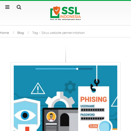
Home
Blog
Tag -
Situs website pemerintahan
Sertifikat SSL Masa
SSL Certificate v
Berlaku Singkat: Dampak
Apa Saja Perbe
dan Solusinya
Utamanya?
Sertifikat SSL: Mengapa
Kenapa Website
Bisnis Anda Bisa Lumpuh
Sertifikat SSL S
Tanpanya?
Tembus Halama