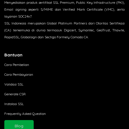
Menyediakan produk sertifikat SSL Premium, Public Key Infrastructure (PKI),
Email signing seperti S/MIME dan Verified Mark Certificate (VMC), serta
layanan SOC24x7.
SSL Indonesia merupakan Global Platinum Partners dari Otoritas Sertifikasi
(CA) terkemuka di dunia termasuk Digicert, Symantec, GeoTrust, Thawte,
RapidSSL, Globalsign dan Sectigo Formely Comodo CA.
Bantuan
Cara Pembelian
Cara Pembayaran
Validasi SSL
Generate CSR
Instalasi SSL
Frequently Asked Question
Blog