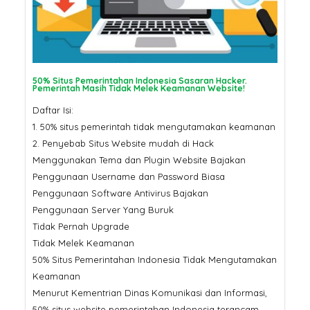
Pertama Google di 2026? Ser
SSL
SSL Certificate: Mengapa
Harganya Berbeda? Ini
Penjelasannya
Jangan Tergoda
Ini Bahaya Beli 
50% Situs Pemerintahan Indonesia Sasaran Hacker.
Pemerintah Masih Tidak Melek Keamanan Website!
Murah untuk Sit
Daftar Isi:
1. 50% situs pemerintah tidak mengutamakan keamanan
2. Penyebab Situs Website mudah di Hack
Menggunakan Tema dan Plugin Website Bajakan
Penggunaan Username dan Password Biasa
Penggunaan Software Antivirus Bajakan
Penggunaan Server Yang Buruk
Tidak Pernah Upgrade
Tidak Melek Keamanan
50% Situs Pemerintahan Indonesia Tidak Mengutamakan
Keamanan
Menurut Kementrian Dinas Komunikasi dan Informasi,
50% situs website pemerintahan Indonesia terancam