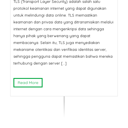
TLS (Transport Layer Security) adalah salah satu
fikat
Pertama Google di
protokol keamanan internet yang dapat digunakan
SSL
SSL Certificate: Mengapa
untuk melindungi data online. TLS memastikan
Harganya Berbeda? Ini
keamanan dan privasi data yang ditransmisikan melalui
arga!
Penjelasannya
Janga
internet dengan cara mengenkripsi data sehingga
SL
Ini Ba
hanya pihak yang berwenang yang dapat
 Anda
Murah 
membacanya. Selain itu, TLS juga menyediakan
mekanisme otentikasi dan verifikasi identitas server,
sehingga pengguna dapat memastikan bahwa mereka
terhubung dengan server […]
Read More