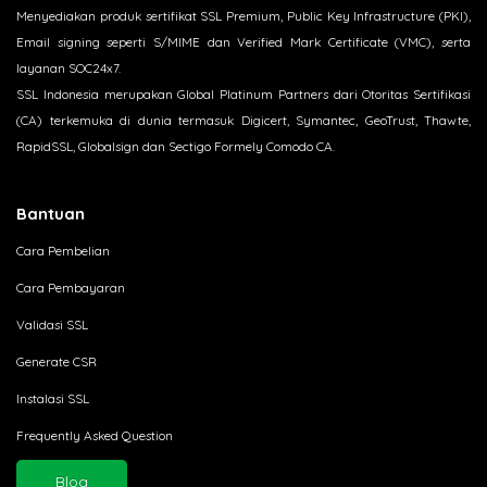
Menyediakan produk sertifikat SSL Premium, Public Key Infrastructure (PKI),
Email signing seperti S/MIME dan Verified Mark Certificate (VMC), serta
layanan SOC24x7.
SSL Indonesia merupakan Global Platinum Partners dari Otoritas Sertifikasi
(CA) terkemuka di dunia termasuk Digicert, Symantec, GeoTrust, Thawte,
RapidSSL, Globalsign dan Sectigo Formely Comodo CA.
Bantuan
Cara Pembelian
Cara Pembayaran
Validasi SSL
Generate CSR
Instalasi SSL
Frequently Asked Question
Blog