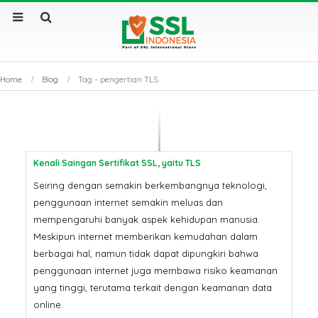
Home
Blog
Tag -
pengertian TLS
Kenali Saingan Sertifikat SSL, yaitu TLS
Seiring dengan semakin berkembangnya teknologi,
penggunaan internet semakin meluas dan
mempengaruhi banyak aspek kehidupan manusia.
TLS:
Sertifikat SSL Masa
SSL Cer
Meskipun internet memberikan kemudahan dalam
an
Berlaku Singkat: Dampak
Apa Sa
dan Solusinya
Utama
berbagai hal, namun tidak dapat dipungkiri bahwa
penggunaan internet juga membawa risiko keamanan
yang tinggi, terutama terkait dengan keamanan data
Tanpa
Sertifikat SSL: Mengapa
Kenap
ah
Bisnis Anda Bisa Lumpuh
Sertif
online.
Tanpanya?
Tembu