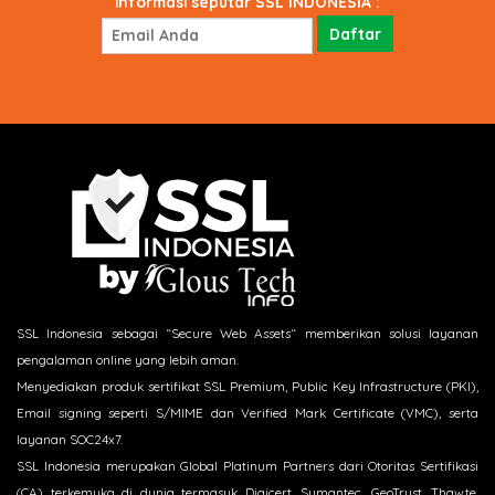
informasi seputar SSL INDONESIA :
SSL Indonesia sebagai “Secure Web Assets“ memberikan solusi layanan
pengalaman online yang lebih aman.
Menyediakan produk sertifikat SSL Premium, Public Key Infrastructure (PKI),
Email signing seperti S/MIME dan Verified Mark Certificate (VMC), serta
layanan SOC24x7.
SSL Indonesia merupakan Global Platinum Partners dari Otoritas Sertifikasi
(CA) terkemuka di dunia termasuk Digicert, Symantec, GeoTrust, Thawte,