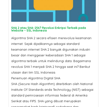
Pertama Google di 2026? Ser
SSL
SSL Certificate: Mengapa
Harganya Berbeda? Ini
Penjelasannya
Jangan Tergoda
Ini Bahaya Beli 
SHA 2 atau SHA-256? Revolusi Enkripsi Terbaik pada
Website – SSL Indonesia
Murah untuk Sit
Algoritma SHA 2 secara efisien merevolusi keamanan
internet. Sejak dijadikannya sebagai standard
keamanan internet SHA 2 banyak digunakan industri
besar dan menggeser keberadaan SHA 1 sebagai
algoritma terbaik untuk melindungi data. Bagaimana
revolusi SHA 1 menjadi SHA 2 hingga saat ini? Berikut
ulasan dari tim SSL Indonesia.
Penemuan Algoritma Digital SHA
SHA (Secure Hash Algorithm) diterbitkan oleh National
Institute Of Standards anda Technology (NIST) sebagai
standard pemrosesan informasi federal di Amerika
Serikat atau FIPS. SHA yang dibuat merupakan
seperangkat hash kriptografi sederhana dan