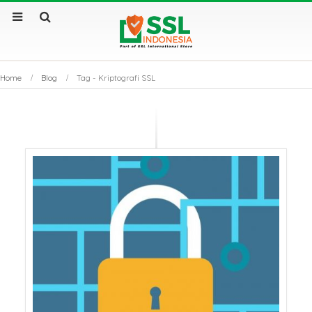
Home
Blog
Tag -
Kriptografi SSL
Sertifikat SSL Masa
SSL Certificate v
Berlaku Singkat: Dampak
Apa Saja Perbe
dan Solusinya
Utamanya?
Sertifikat SSL: Mengapa
Kenapa Website
Bisnis Anda Bisa Lumpuh
Sertifikat SSL S
Tanpanya?
Tembus Halama