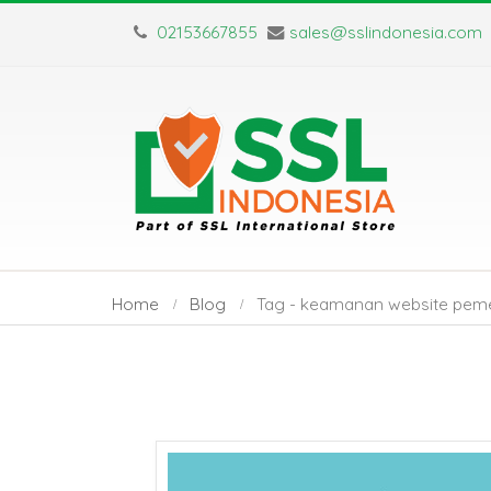
02153667855
sales@sslindonesia.com
Home
Blog
Tag -
keamanan website peme
Sertifikat SSL Masa
SSL Certifica
Berlaku Singkat:
TLS: Apa Saj
Dampak dan Solusinya
Perbedaan Utamanya