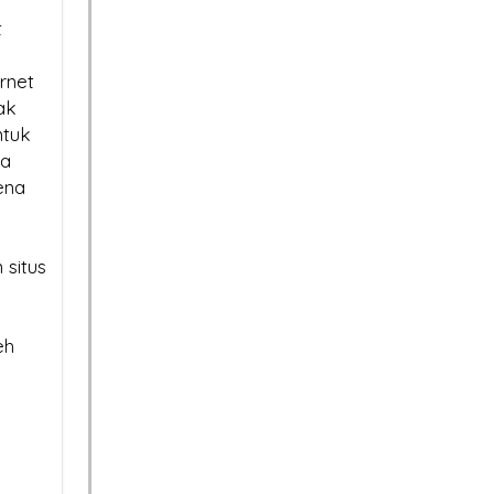
us Halaman Pertama
Bisa Lumpuh Tanpanya?
t
e di 2026? Sertifikat SSL
SSL Certificate:
rnet
ak
Jangan Tergoda
Mengapa Hargan
ntuk
Harga! Ini Bahaya Beli
Berbeda? Ini Penjelasanny
ka
ena
urah untuk Situs Anda
 situs
eh