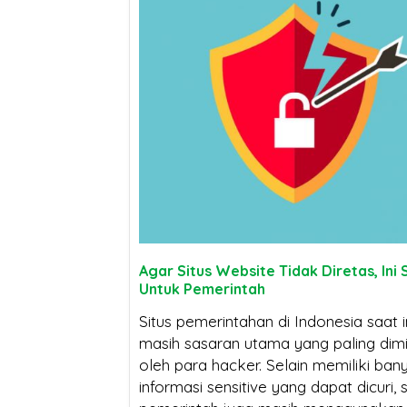
Sertifikat SSL:
Kenapa Webs
Mengapa Bisnis
Tanpa Sertifi
Anda Bisa Lumpuh
Susah Tembus Halam
Tanpanya?
Pertama Google di 2
Sertifikat SSL
SSL Certificate:
Sertifikat SSL Masa
Mengapa Harganya
Jangan Terg
Berlaku Singkat:
Agar Situs Website Tidak Diretas, Ini 
Berbeda? Ini Penjelasannya
Harga! Ini B
Dampak dan Solusinya
Utam
Untuk Pemerintah
Beli SSL Murah untuk 
Situs pemerintahan di Indonesia saat i
masih sasaran utama yang paling dimi
Sertifikat SSL:
Anda
oleh para hacker. Selain memiliki ban
Mengapa Bisnis Anda
informasi sensitive yang dapat dicuri, s