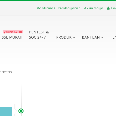
Konfirmasi Pembayaran
Akun Saya
Lo
PENTEST &
Dibawah 1,5 Juta
SSL MURAH
SOC 24×7
PRODUK
BANTUAN
TE
rintah
te vs
a
?