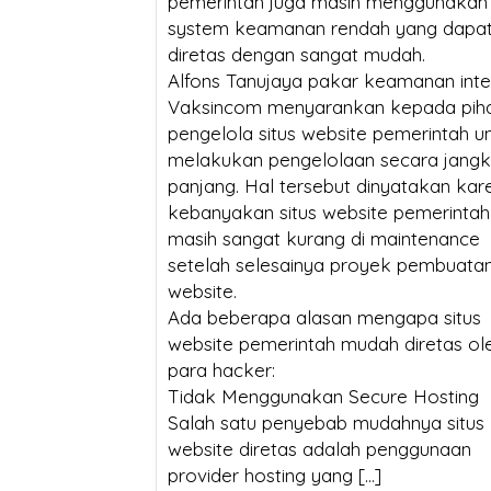
pemerintah juga masih menggunakan
Bisa Lumpuh Tanpanya?
Temb
system keamanan rendah yang dapa
Googl
diretas dengan sangat mudah.
SSL Certificate:
Alfons Tanujaya pakar keamanan inte
Vaksincom menyarankan kepada pih
Mengapa Harganya
pengelola situs website pemerintah u
Berbeda? Ini Penjelasannya
melakukan pengelolaan secara jang
panjang. Hal tersebut dinyatakan kar
SSL M
kebanyakan situs website pemerintah
masih sangat kurang di maintenance
setelah selesainya proyek pembuatan
website.
Ada beberapa alasan mengapa situs
website pemerintah mudah diretas ol
para hacker:
Tidak Menggunakan Secure Hosting
Salah satu penyebab mudahnya situs
website diretas adalah penggunaan
provider hosting yang […]