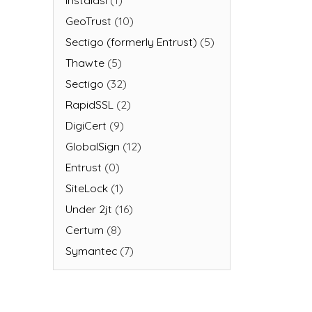
Instalasi
(1)
GeoTrust
(10)
Sectigo (formerly Entrust)
(5)
Thawte
(5)
Sectigo
(32)
RapidSSL
(2)
DigiCert
(9)
GlobalSign
(12)
Entrust
(0)
SiteLock
(1)
Under 2jt
(16)
Certum
(8)
Symantec
(7)