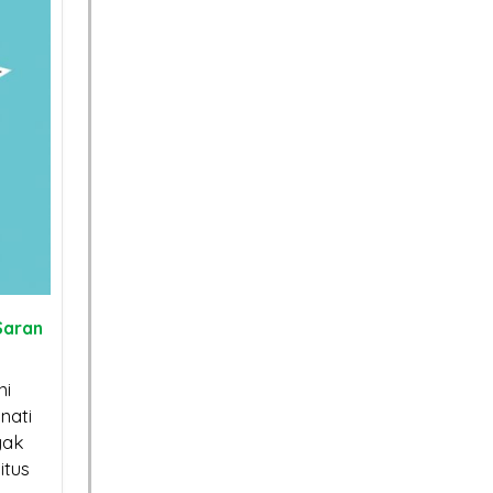
ite
kat SSL
an
026?
SSL Certificate vs TLS:
Sertifikat SSL Ma
oda
Apa Saja Perbedaan
Berlaku Singkat:
Saran
ahaya
anya?
Dampak dan Solusinya
Situs
ni
nati
Kenapa Website Tanpa
Sertifikat SSL:
yak
Sertifikat SSL Susah
Mengapa Bisnis 
itus