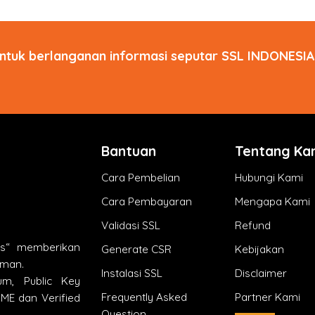
ntuk berlanganan informasi seputar SSL INDONESIA 
Bantuan
Tentang Ka
Cara Pembelian
Hubungi Kami
Cara Pembayaran
Mengapa Kami
Validasi SSL
Refund
ts“ memberikan
Generate CSR
Kebijakan
aman.
Instalasi SSL
Disclaimer
um, Public Key
Frequently Asked
Partner Kami
MIME dan Verified
Question
.