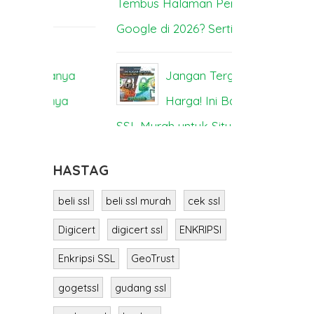
Tembus Halaman Pertama
Bisa Lump
Google di 2026? Sertifikat SSL
SS
ya
Jangan Tergoda
M
a
Harga! Ini Bahaya Beli
Berbeda? I
SSL Murah untuk Situs Anda
HASTAG
beli ssl
beli ssl murah
cek ssl
Digicert
digicert ssl
ENKRIPSI
Enkripsi SSL
GeoTrust
gogetssl
gudang ssl