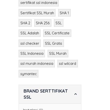
Sertifikat SSL
sertifikat ssl indonesia
Sertifikat SSL Murah
SHA 1
SHA 2
SHA 256
SSL
SSL Adalah
SSL Certificate
ssl checker
SSL Gratis
SSL Indonesia
SSL Murah
ssl murah indonesia
ssl wilcard
symantec
BRAND SERTTIFIKAT
SSL