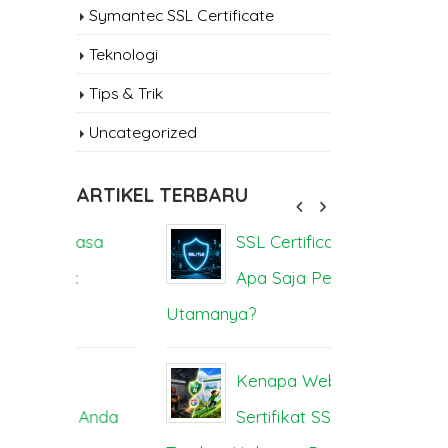
Symantec SSL Certificate
Teknologi
Tips & Trik
Uncategorized
ARTIKEL TERBARU
sa
SSL Certificate vs TLS:
Se
Apa Saja Perbedaan
Be
Utamanya?
Dampak da
Kenapa Website Tanpa
Se
Anda
Sertifikat SSL Susah
M