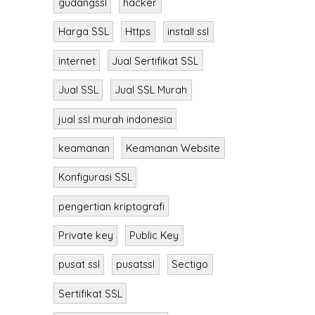
gudangssl
hacker
Harga SSL
Https
install ssl
internet
Jual Sertifikat SSL
Jual SSL
Jual SSL Murah
jual ssl murah indonesia
keamanan
Keamanan Website
Konfigurasi SSL
pengertian kriptografi
Private key
Public Key
pusat ssl
pusatssl
Sectigo