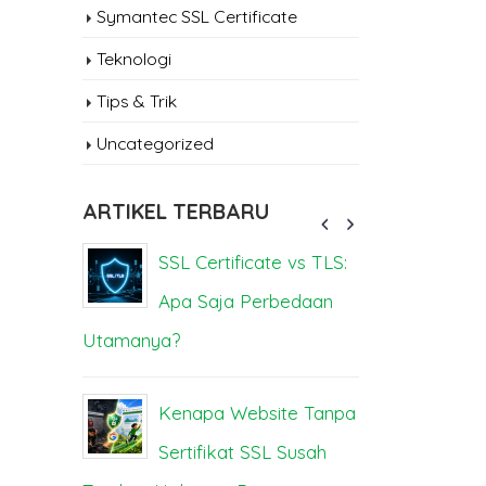
Symantec SSL Certificate
Teknologi
apa Website
Tips & Trik
pa Sertifikat SSL
Uncategorized
us Halaman
gle di 2026?
ARTIKEL TERBARU
L
sa
SSL Certificate vs TLS:
Se
gan Tergoda
Apa Saja Perbedaan
Be
ga! Ini Bahaya
Utamanya?
Dampak da
ah untuk Situs
Kenapa Website Tanpa
Se
Anda
Sertifikat SSL Susah
M