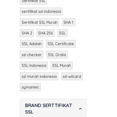
Sertifikat SSL
sertifikat ssl indonesia
Sertifikat SSL Murah
SHA 1
SHA 2
SHA 256
SSL
SSL Adalah
SSL Certificate
ssl checker
SSL Gratis
SSL Indonesia
SSL Murah
ssl murah indonesia
ssl wilcard
symantec
BRAND SERTTIFIKAT
SSL