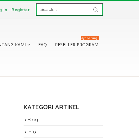
g In
Register
Ayo Gabung!
NTANG KAMI
FAQ
RESELLER PROGRAM
KATEGORI ARTIKEL
Certificate vs
Blog
: Apa Saja
Info
Utamanya?