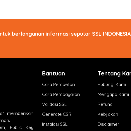
ntuk berlanganan informasi seputar SSL INDONESIA 
Bantuan
Tentang Ka
Cara Pembelian
Hubungi Kami
Cara Pembayaran
Mengapa Kami
Validasi SSL
Refund
ts“ memberikan
Generate CSR
Kebijakan
aman.
Instalasi SSL
Disclaimer
um, Public Key