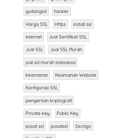
gudangssl
hacker
Harga SSL
Https
install ssl
internet
Jual Sertifikat SSL
Jual SSL
Jual SSL Murah
jual ssl murah indonesia
keamanan
Keamanan Website
Konfigurasi SSL
pengertian kriptografi
Private key
Public Key
pusat ssl
pusatssl
Sectigo