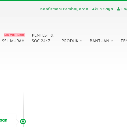
Konfirmasi Pembayaran
Akun Saya
Lo
PENTEST &
Dibawah 1,5 Juta
SSL MURAH
SOC 24×7
PRODUK
BANTUAN
TE
te vs
Sertifikat SSL Masa
SSL 
a
Berlaku Singkat:
TLS
asan
?
Dampak dan Solusinya
Perbedaan 