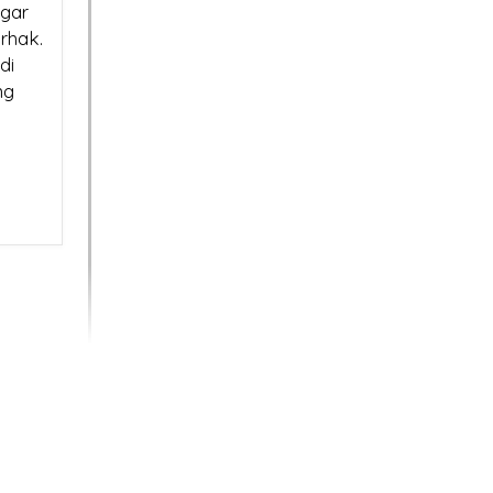
Bisa Lumpuh Tanpanya?
agar
erhak.
di
SSL Certificate:
ng
Mengapa Hargan
Berbeda? Ini Penjelasanny