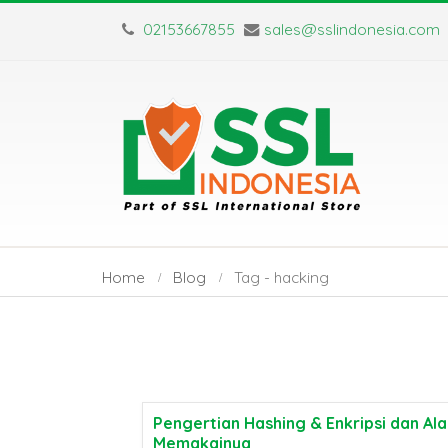
02153667855
sales@sslindonesia.com
Home
Blog
Tag -
hacking
Sertifikat SSL Masa
SSL Certifica
Berlaku Singkat:
TLS: Apa Saj
Pengertian Hashing & Enkripsi dan Al
Memakainya
Dampak dan Solusinya
Perbedaan Utamanya