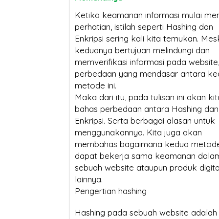
Ketika keamanan informasi mulai men
perhatian, istilah seperti Hashing dan
Sertifikat SSL:
Kenapa Webs
Enkripsi sering kali kita temukan. Mes
Mengapa Bisnis
Tanpa Sertifi
keduanya bertujuan melindungi dan
memverifikasi informasi pada website
Anda Bisa Lumpuh
Susah Tembus Halam
perbedaan yang mendasar antara ke
Tanpanya?
Pertama Google di 2
metode ini.
Maka dari itu, pada tulisan ini akan kit
Sertifikat SSL
bahas perbedaan antara Hashing dan
SSL Certificate:
Enkripsi. Serta berbagai alasan untuk
menggunakannya. Kita juga akan
Mengapa Harganya
Jangan Terg
membahas bagaimana kedua metode 
Berbeda? Ini Penjelasannya
Harga! Ini B
dapat bekerja sama keamanan dala
sebuah website ataupun produk digita
Beli SSL Murah untuk 
lainnya.
Anda
Pengertian hashing
Hashing pada sebuah website adalah