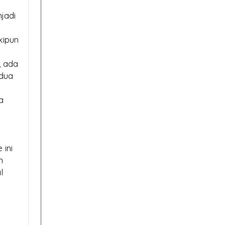
jadi
ite
Sertifikat SSL:
Ken
kipun
kat SSL
Mengapa Bisnis
Tan
, ada
an
Anda Bisa Lumpuh
Susah Temb
dua
026?
Tanpanya?
Pertama Goo
a
Sertifikat SS
SSL Certificate:
Sertifikat SSL Ma
oda
Mengapa Harganya
Jan
Berlaku Singkat:
ini
ahaya
Berbeda? Ini Penjelasannya
Har
Dampak dan Solusinya
m
l
Situs
Beli SSL Mur
Sertifikat SSL:
Anda
Mengapa Bisnis 