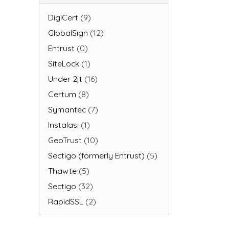
DigiCert
(9)
GlobalSign
(12)
Entrust
(0)
SiteLock
(1)
Under 2jt
(16)
Certum
(8)
Symantec
(7)
Instalasi
(1)
GeoTrust
(10)
Sectigo (formerly Entrust)
(5)
Thawte
(5)
Sectigo
(32)
RapidSSL
(2)