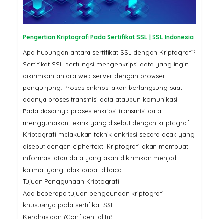
Pertama Google di 2026? Ser
SSL
SSL Certificate: Mengapa
Harganya Berbeda? Ini
Pengertian Kriptografi Pada Sertifikat SSL | SSL Indonesia
Penjelasannya
Jangan Tergoda
Apa hubungan antara sertifikat SSL dengan Kriptografi?
Ini Bahaya Beli 
Murah untuk Sit
Sertifikat SSL berfungsi mengenkripsi data yang ingin
dikirimkan antara web server dengan browser
pengunjung. Proses enkripsi akan berlangsung saat
adanya proses transmisi data ataupun komunikasi.
Pada dasarnya proses enkripsi transmisi data
menggunakan teknik yang disebut dengan kriptografi.
Kriptografi melakukan teknik enkripsi secara acak yang
disebut dengan ciphertext. Kriptografi akan membuat
informasi atau data yang akan dikirimkan menjadi
kalimat yang tidak dapat dibaca.
Tujuan Penggunaan Kriptografi
Ada beberapa tujuan penggunaan kriptografi
khususnya pada sertifikat SSL.
Kerahasiaan (Confidentiality)