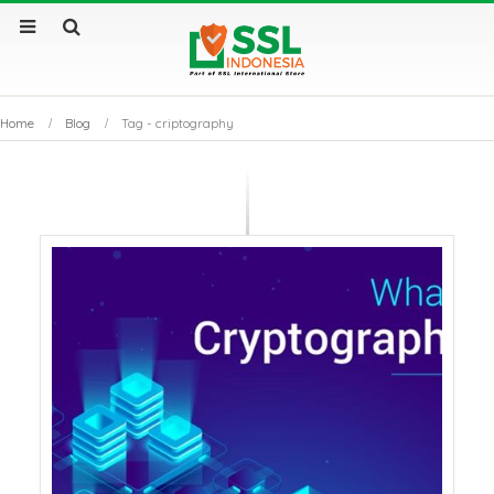
Home
Blog
Tag -
criptography
Sertifikat SSL Masa
SSL Certificate v
Berlaku Singkat: Dampak
Apa Saja Perbe
dan Solusinya
Utamanya?
Sertifikat SSL: Mengapa
Kenapa Website
Bisnis Anda Bisa Lumpuh
Sertifikat SSL S
Tanpanya?
Tembus Halama