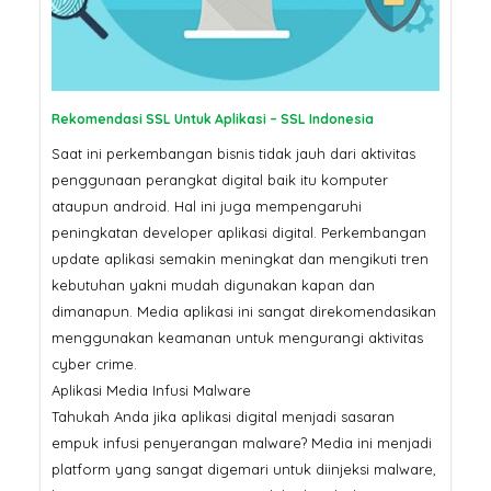
Pertama Google di 2026? Ser
SSL
SSL Certificate: Mengapa
Harganya Berbeda? Ini
Penjelasannya
Jangan Tergoda
Rekomendasi SSL Untuk Aplikasi – SSL Indonesia
Ini Bahaya Beli 
Murah untuk Sit
Saat ini perkembangan bisnis tidak jauh dari aktivitas
penggunaan perangkat digital baik itu komputer
ataupun android. Hal ini juga mempengaruhi
peningkatan developer aplikasi digital. Perkembangan
update aplikasi semakin meningkat dan mengikuti tren
kebutuhan yakni mudah digunakan kapan dan
dimanapun. Media aplikasi ini sangat direkomendasikan
menggunakan keamanan untuk mengurangi aktivitas
cyber crime.
Aplikasi Media Infusi Malware
Tahukah Anda jika aplikasi digital menjadi sasaran
empuk infusi penyerangan malware? Media ini menjadi
platform yang sangat digemari untuk diinjeksi malware,