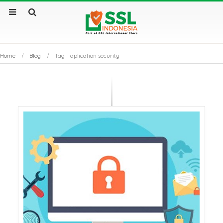
Home
Blog
Tag -
aplication security
Sertifikat SSL Masa
SSL Certificate v
Berlaku Singkat: Dampak
Apa Saja Perbe
dan Solusinya
Utamanya?
Sertifikat SSL: Mengapa
Kenapa Website
Bisnis Anda Bisa Lumpuh
Sertifikat SSL S
Tanpanya?
Tembus Halama