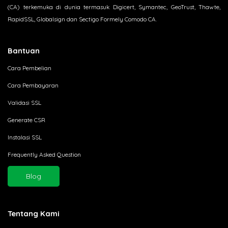
(CA) terkemuka di dunia termasuk Digicert, Symantec, GeoTrust, Thawte,
RapidSSL, Globalsign dan Sectigo Formely Comodo CA.
Bantuan
Cara Pembelian
Cara Pembayaran
Validasi SSL
Generate CSR
Instalasi SSL
Frequently Asked Question
Blog
Tentang Kami