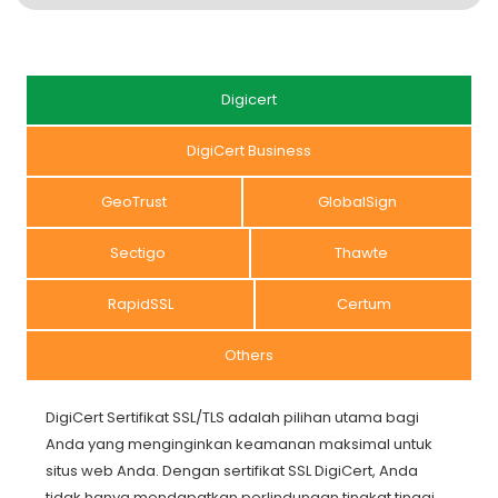
Digicert
DigiCert Business
GeoTrust
GlobalSign
Sectigo
Thawte
RapidSSL
Certum
Others
DigiCert Sertifikat SSL/TLS adalah pilihan utama bagi
Anda yang menginginkan keamanan maksimal untuk
situs web Anda. Dengan sertifikat SSL DigiCert, Anda
tidak hanya mendapatkan perlindungan tingkat tinggi