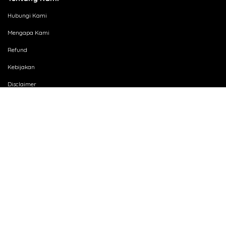
Hubungi Kami
Mengapa Kami
Refund
Kebijakan
Disclaimer
Partner Kami
Karir
SSL Indonesia
Jl. Kebon Jeruk Raya Komp. Kebon Jeruk Permai Office Blok C No. 17 Jakarta
11530 Indonesia
021-536678-55
sales@sslindonesia.com