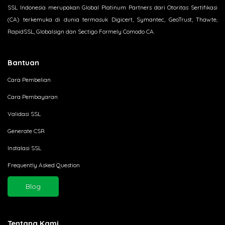
SSL Indonesia merupakan Global Platinum Partners dari Otoritas Sertifikasi
(CA) terkemuka di dunia termasuk Digicert, Symantec, GeoTrust, Thawte,
RapidSSL, Globalsign dan Sectigo Formely Comodo CA.
Bantuan
Cara Pembelian
Cara Pembayaran
Validasi SSL
Generate CSR
Instalasi SSL
Frequently Asked Question
Blog
Tentang Kami