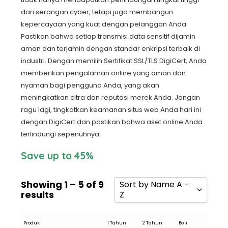
dari serangan cyber, tetapi juga membangun
kepercayaan yang kuat dengan pelanggan Anda.
Pastikan bahwa setiap transmisi data sensitif dijamin
aman dan terjamin dengan standar enkripsi terbaik di
industri. Dengan memilih Sertifikat SSL/TLS DigiCert, Anda
memberikan pengalaman online yang aman dan
nyaman bagi pengguna Anda, yang akan
meningkatkan citra dan reputasi merek Anda. Jangan
ragu lagi, tingkatkan keamanan situs web Anda hari ini
dengan DigiCert dan pastikan bahwa aset online Anda
terlindungi sepenuhnya.
Save up to 45%
Showing 1 – 5 of 9
Sort by Name A -
results
Z
Sort by Popularity
Produk
1 Tahun
2 Tahun
Beli