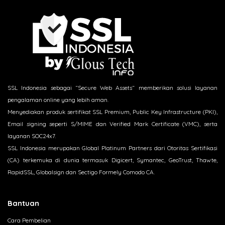
SSL Indonesia sebagai “Secure Web Assets“ memberikan solusi layanan
pengalaman online yang lebih aman.
Menyediakan produk sertifikat SSL Premium, Public Key Infrastructure (PKI),
Email signing seperti S/MIME dan Verified Mark Certificate (VMC), serta
layanan SOC24x7.
SSL Indonesia merupakan Global Platinum Partners dari Otoritas Sertifikasi
(CA) terkemuka di dunia termasuk Digicert, Symantec, GeoTrust, Thawte,
RapidSSL, Globalsign dan Sectigo Formely Comodo CA.
Bantuan
Cara Pembelian