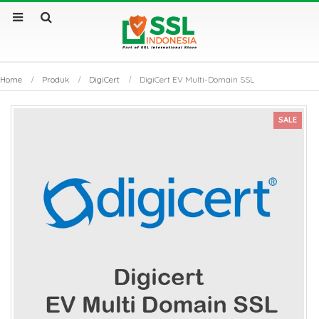
Home
Produk
DigiCert
DigiCert EV Multi-Domain SSL
SALE
by
Fmeaddons