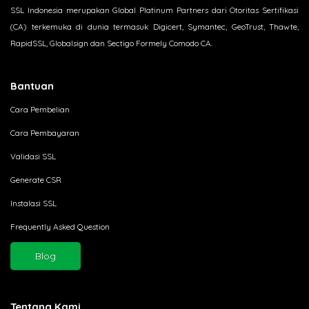
SSL Indonesia merupakan Global Platinum Partners dari Otoritas Sertifikasi
(CA) terkemuka di dunia termasuk Digicert, Symantec, GeoTrust, Thawte,
RapidSSL, Globalsign dan Sectigo Formely Comodo CA.
Bantuan
Cara Pembelian
Cara Pembayaran
Validasi SSL
Generate CSR
Instalasi SSL
Frequently Asked Question
Blog
Tentang Kami