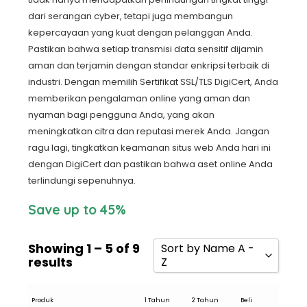
dari serangan cyber, tetapi juga membangun
kepercayaan yang kuat dengan pelanggan Anda.
Pastikan bahwa setiap transmisi data sensitif dijamin
aman dan terjamin dengan standar enkripsi terbaik di
industri. Dengan memilih Sertifikat SSL/TLS DigiCert, Anda
memberikan pengalaman online yang aman dan
nyaman bagi pengguna Anda, yang akan
meningkatkan citra dan reputasi merek Anda. Jangan
ragu lagi, tingkatkan keamanan situs web Anda hari ini
dengan DigiCert dan pastikan bahwa aset online Anda
terlindungi sepenuhnya.
Save up to 45%
Showing 1 – 5 of 9
Sort by Name A -
results
Z
Sort by Popularity
Produk
1 Tahun
2 Tahun
Beli