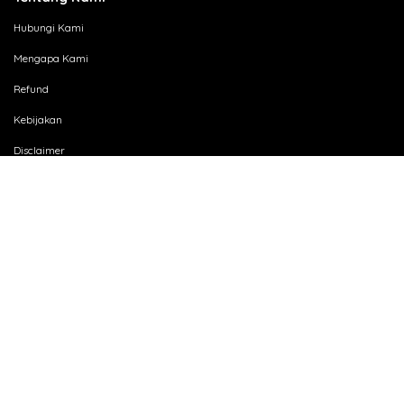
Hubungi Kami
Mengapa Kami
Refund
Kebijakan
Disclaimer
Partner Kami
Karir
SSL Indonesia
Jl. Kebon Jeruk Raya Komp. Kebon Jeruk Permai Office Blok C No. 17 Jakarta
11530 Indonesia
021-536678-55
sales@sslindonesia.com