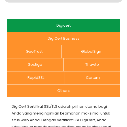
Digicert
DigiCert Business
GeoTrust
GlobalSign
Sectigo
Thawte
RapidSSL
Certum
Others
DigiCert Sertifikat SSL/TLS adalah pilihan utama bagi
Anda yang menginginkan keamanan maksimal untuk
situs web Anda. Dengan sertifikat SSL DigiCert, Anda
tidak hanya mendapatkan perlindungan tingkat tinggi