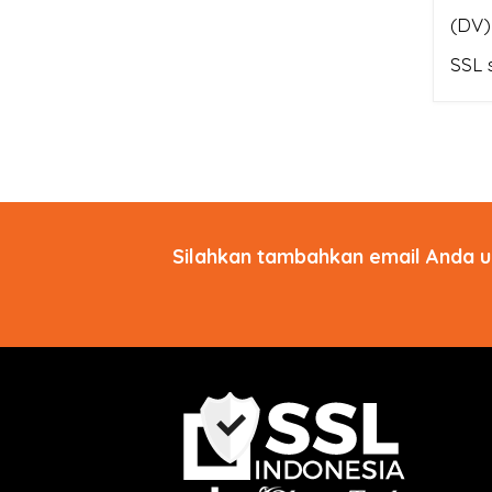
(DV)
SSL 
Silahkan tambahkan email Anda u