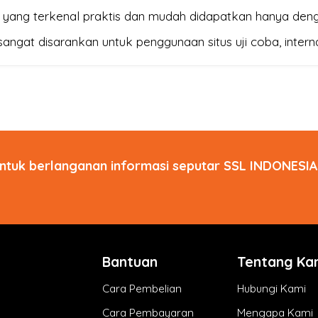
 yang terkenal praktis dan mudah didapatkan hanya denga
sangat disarankan untuk penggunaan situs uji coba, inter
ntuk berlanganan informasi seputar SSL INDONESIA 
Bantuan
Tentang Ka
Cara Pembelian
Hubungi Kami
Cara Pembayaran
Mengapa Kami