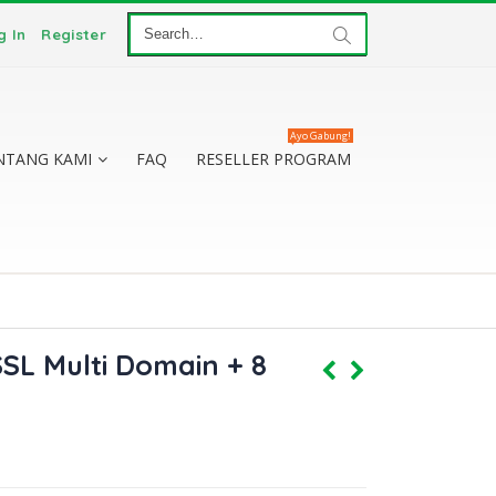
g In
Register
Ayo Gabung!
NTANG KAMI
FAQ
RESELLER PROGRAM
SSL Multi Domain + 8