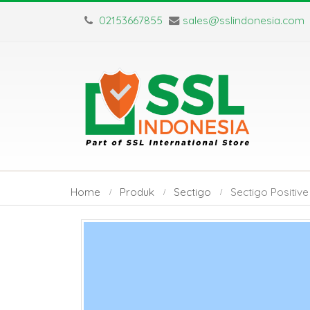
02153667855
sales@sslindonesia.com
Home
Produk
Sectigo
Sectigo Positive
by
Fmeaddons