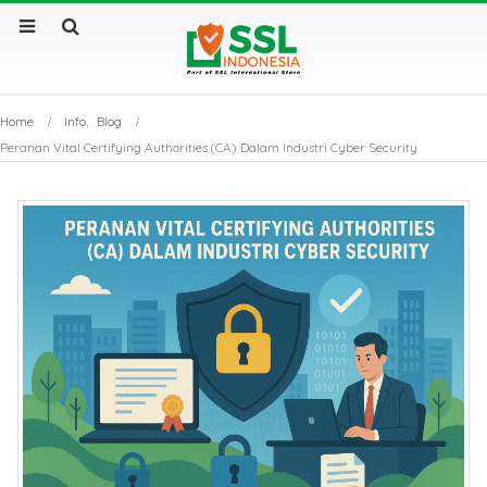
Home
Info
,
Blog
Peranan Vital Certifying Authorities (CA) Dalam Industri Cyber Security
Sertifikat SSL Masa
SSL Certificate v
Berlaku Singkat: Dampak
Apa Saja Perbe
dan Solusinya
Utamanya?
Sertifikat SSL: Mengapa
Kenapa Website
Bisnis Anda Bisa Lumpuh
Sertifikat SSL S
Tanpanya?
Tembus Halama