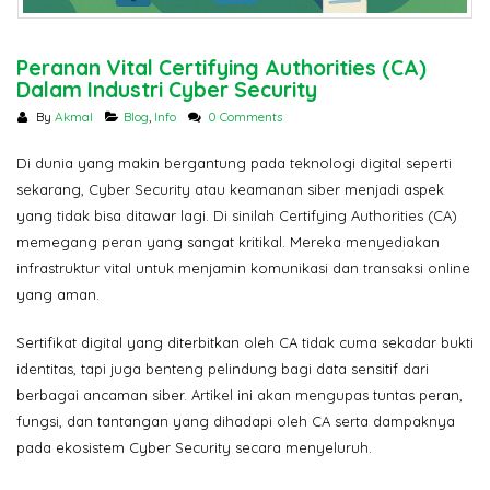
Pertama Google di 2026? Ser
SSL
SSL Certificate: Mengapa
Peranan Vital Certifying Authorities (CA)
Harganya Berbeda? Ini
Dalam Industri Cyber Security
Penjelasannya
Jangan Tergoda
By
Akmal
Blog
,
Info
0 Comments
Ini Bahaya Beli 
Murah untuk Sit
Di dunia yang makin bergantung pada teknologi digital seperti
sekarang, Cyber Security atau keamanan siber menjadi aspek
yang tidak bisa ditawar lagi. Di sinilah Certifying Authorities (CA)
memegang peran yang sangat kritikal. Mereka menyediakan
infrastruktur vital untuk menjamin komunikasi dan transaksi online
yang aman.
Sertifikat digital yang diterbitkan oleh CA tidak cuma sekadar bukti
identitas, tapi juga benteng pelindung bagi data sensitif dari
berbagai ancaman siber. Artikel ini akan mengupas tuntas peran,
fungsi, dan tantangan yang dihadapi oleh CA serta dampaknya
pada ekosistem Cyber Security secara menyeluruh.