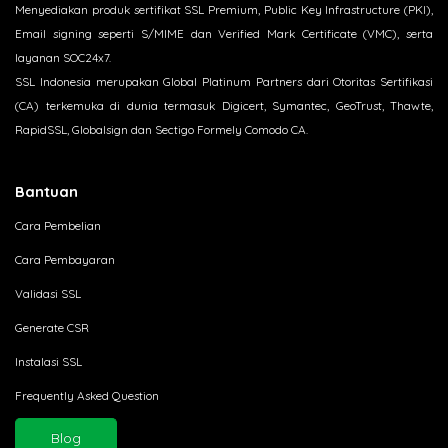
Menyediakan produk sertifikat SSL Premium, Public Key Infrastructure (PKI),
Email signing seperti S/MIME dan Verified Mark Certificate (VMC), serta
layanan SOC24x7.
SSL Indonesia merupakan Global Platinum Partners dari Otoritas Sertifikasi
(CA) terkemuka di dunia termasuk Digicert, Symantec, GeoTrust, Thawte,
RapidSSL, Globalsign dan Sectigo Formely Comodo CA.
Bantuan
Cara Pembelian
Cara Pembayaran
Validasi SSL
Generate CSR
Instalasi SSL
Frequently Asked Question
Blog