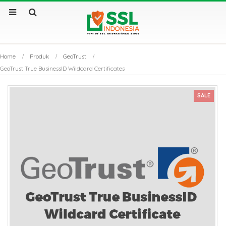
Home
Produk
GeoTrust
GeoTrust True BusinessID Wildcard Certificates
SALE
by
Fmeaddons