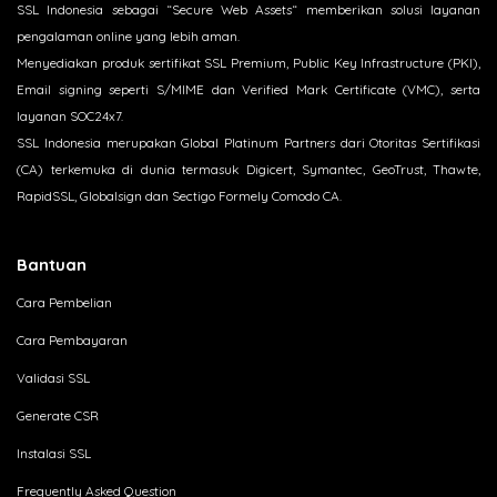
SSL Indonesia sebagai “Secure Web Assets“ memberikan solusi layanan
pengalaman online yang lebih aman.
Menyediakan produk sertifikat SSL Premium, Public Key Infrastructure (PKI),
Email signing seperti S/MIME dan Verified Mark Certificate (VMC), serta
layanan SOC24x7.
SSL Indonesia merupakan Global Platinum Partners dari Otoritas Sertifikasi
(CA) terkemuka di dunia termasuk Digicert, Symantec, GeoTrust, Thawte,
RapidSSL, Globalsign dan Sectigo Formely Comodo CA.
Bantuan
Cara Pembelian
Cara Pembayaran
Validasi SSL
Generate CSR
Instalasi SSL
Frequently Asked Question