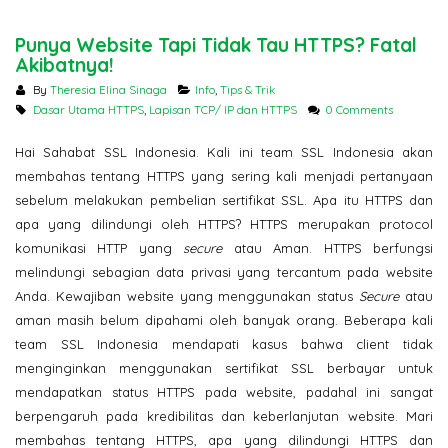
Pertama Google di 2026? Ser
SSL
Punya Website Tapi Tidak Tau HTTPS? Fatal
SSL Certificate: Mengapa
Akibatnya!
Harganya Berbeda? Ini
Penjelasannya
Jangan Tergoda
By
Theresia Elina Sinaga
Info
,
Tips & Trik
Ini Bahaya Beli 
Dasar Utama HTTPS
,
Lapisan TCP/ IP dan HTTPS
0 Comments
Murah untuk Sit
Hai Sahabat SSL Indonesia. Kali ini team SSL Indonesia akan
membahas tentang HTTPS yang sering kali menjadi pertanyaan
sebelum melakukan pembelian sertifikat SSL. Apa itu HTTPS dan
apa yang dilindungi oleh HTTPS? HTTPS merupakan protocol
komunikasi HTTP yang
secure
atau Aman. HTTPS berfungsi
melindungi sebagian data privasi yang tercantum pada website
Anda. Kewajiban website yang menggunakan status
Secure
atau
aman masih belum dipahami oleh banyak orang. Beberapa kali
team SSL Indonesia mendapati kasus bahwa client tidak
menginginkan menggunakan sertifikat SSL berbayar untuk
mendapatkan status HTTPS pada website, padahal ini sangat
berpengaruh pada kredibilitas dan keberlanjutan website. Mari
membahas tentang HTTPS, apa yang dilindungi HTTPS dan