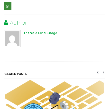
Author
Theresia Elina Sinaga
RELATED
POSTS