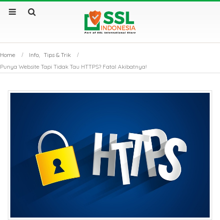
Home
Info
,
Tips & Trik
Punya Website Tapi Tidak Tau HTTPS? Fatal Akibatnya!
Sertifikat SSL Masa
SSL Certificate v
Berlaku Singkat: Dampak
Apa Saja Perbe
dan Solusinya
Utamanya?
Sertifikat SSL: Mengapa
Kenapa Website
Bisnis Anda Bisa Lumpuh
Sertifikat SSL S
Tanpanya?
Tembus Halama