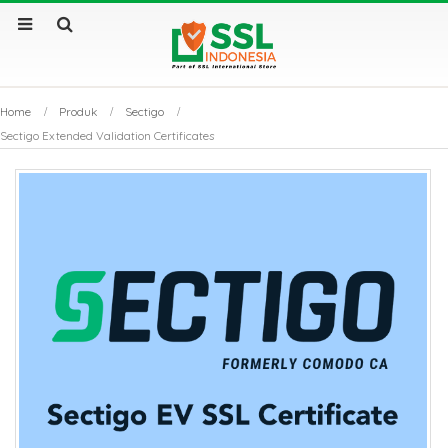
Home
Produk
Sectigo
Sectigo Extended Validation Certificates
by
Fmeaddons