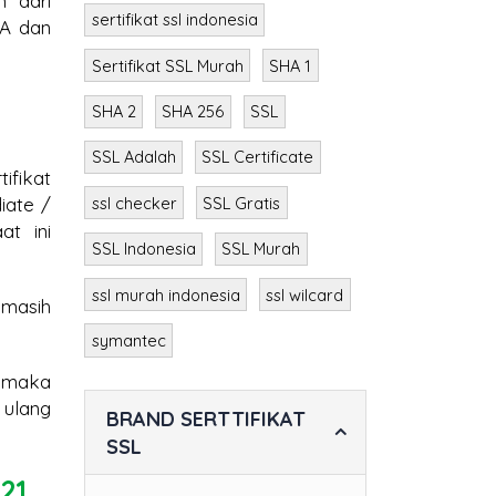
n dari
Sertifikat SSL
CA dan
sertifikat ssl indonesia
Sertifikat SSL Murah
SHA 1
SHA 2
SHA 256
SSL
ifikat
SSL Adalah
SSL Certificate
iate /
at ini
ssl checker
SSL Gratis
SSL Indonesia
SSL Murah
i masih
ssl murah indonesia
ssl wilcard
symantec
e maka
 ulang
BRAND SERTTIFIKAT
SSL
21