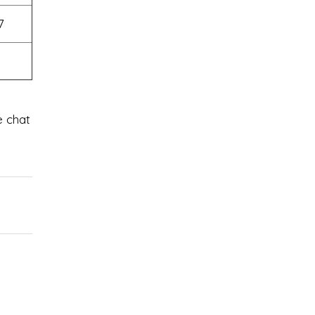
7
e chat