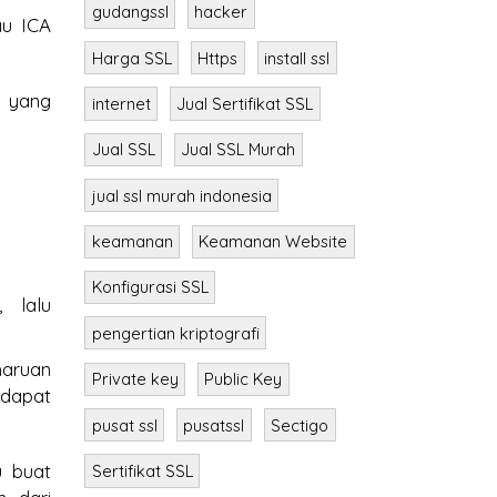
au ICA
gudangssl
hacker
Harga SSL
Https
install ssl
a yang
internet
Jual Sertifikat SSL
Jual SSL
Jual SSL Murah
jual ssl murah indonesia
keamanan
Keamanan Website
 lalu
Konfigurasi SSL
pengertian kriptografi
haruan
dapat
Private key
Public Key
pusat ssl
pusatssl
Sectigo
u buat