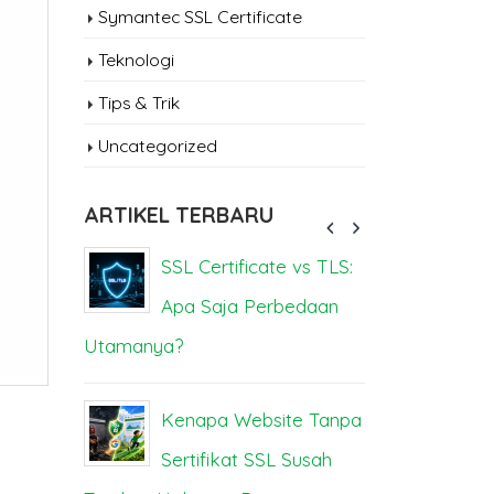
Symantec SSL Certificate
Teknologi
Tips & Trik
Uncategorized
ARTIKEL TERBARU
sa
SSL Certificate vs TLS:
Se
Apa Saja Perbedaan
Be
Utamanya?
Dampak da
Kenapa Website Tanpa
Se
Anda
Sertifikat SSL Susah
M