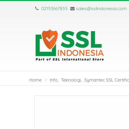
02153667855
sales@sslindonesia.com
Home
Info
,
Teknologi
,
Symantec SSL Certifi
Sertifikat SSL Masa
SSL Certifica
Berlaku Singkat:
TLS: Apa Saj
Dampak dan Solusinya
Perbedaan Utamanya