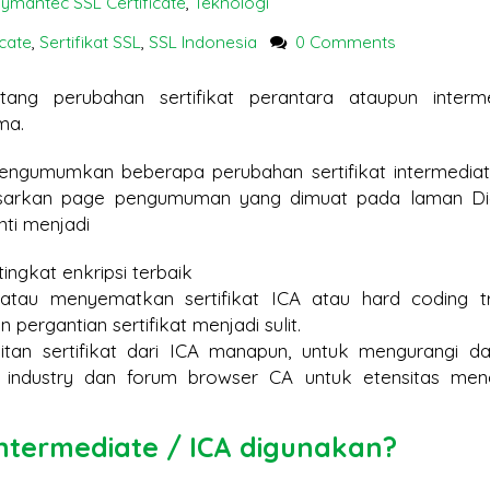
ymantec SSL Certificate
,
Teknologi
us Halaman Pertama
Bisa Lumpuh Tanpanya?
icate
,
Sertifikat SSL
,
SSL Indonesia
0 Comments
e di 2026? Sertifikat SSL
SSL Certificate:
ang perubahan sertifikat perantara ataupun interm
Jangan Tergoda
Mengapa Hargan
ama.
Harga! Ini Bahaya Beli
Berbeda? Ini Penjelasanny
mengumumkan beberapa perubahan sertifikat intermediat
urah untuk Situs Anda
rdasarkan page pengumuman yang dimuat pada laman Dig
ti menjadi
ingkat enkripsi terbaik
tau menyematkan sertifikat ICA atau hard coding t
 pergantian sertifikat menjadi sulit.
tan sertifikat dari ICA manapun, untuk mengurangi 
industry dan forum browser CA untuk etensitas men
Intermediate / ICA digunakan?