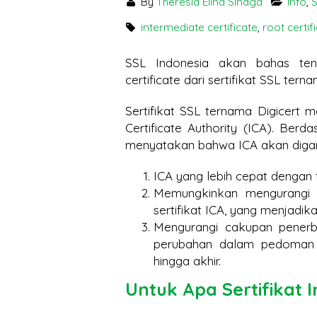
By
Theresia Elina Sinaga
Info
,
S
Bisa Lumpuh Tanpanya?
Temb
intermediate certificate
,
root certif
Googl
SSL Certificate:
SSL Indonesia akan bahas tent
Mengapa Harganya
certificate dari sertifikat SSL tern
Berbeda? Ini Penjelasannya
Sertifikat SSL ternama Digicert 
SSL M
Certificate Authority (ICA). Be
menyatakan bahwa ICA akan digan
ICA yang lebih cepat dengan t
Memungkinkan mengurangi a
sertifikat ICA, yang menjadikan
Mengurangi cakupan penerbi
perubahan dalam pedoman 
hingga akhir.
Untuk Apa Sertifikat 