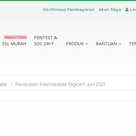
Konfirmasi Pembayaran
Akun Saya
Lo
PENTEST &
Dibawah 1,5 Juta
SSL MURAH
SOC 24×7
PRODUK
BANTUAN
TE
cate
Perubahan Intermediate Digicert Juni 2021
te vs
a
?