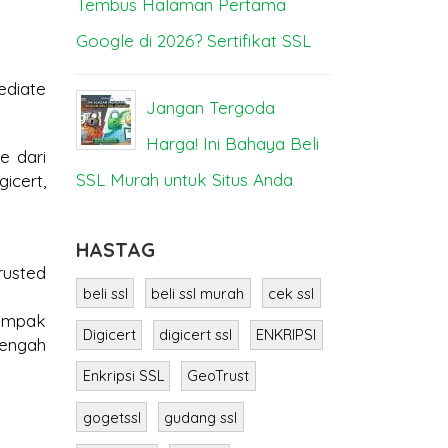
Tembus Halaman Pertama
Bisa Lump
Google di 2026? Sertifikat SSL
SS
ediate
ya
Jangan Tergoda
M
a
Harga! Ini Bahaya Beli
Berbeda? I
e dari
SSL Murah untuk Situs Anda
icert,
rusted
HASTAG
beli ssl
beli ssl murah
cek ssl
dampak
engah
Digicert
digicert ssl
ENKRIPSI
Enkripsi SSL
GeoTrust
gogetssl
gudang ssl