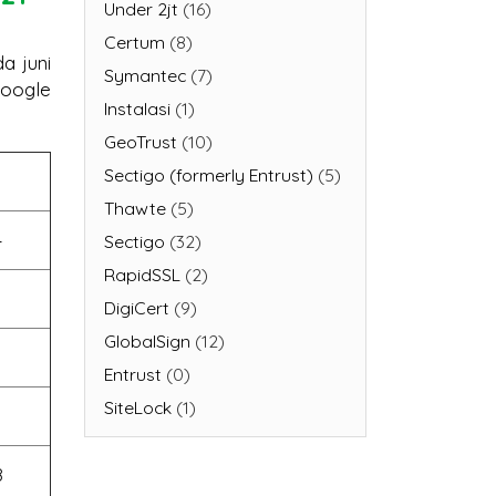
Under 2jt
(16)
a juni
Certum
(8)
Google
Symantec
(7)
Instalasi
(1)
GeoTrust
(10)
Sectigo (formerly Entrust)
(5)
Thawte
(5)
4
Sectigo
(32)
RapidSSL
(2)
DigiCert
(9)
GlobalSign
(12)
Entrust
(0)
SiteLock
(1)
8