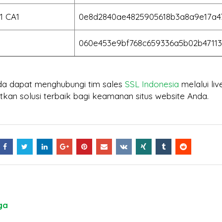
1 CA1
0e8d2840ae4825905618b3a8a9e17a4
1
060e453e9bf768c659336a5b02b47113
da dapat menghubungi tim sales
SSL Indonesia
melalui liv
kan solusi terbaik bagi keamanan situs website Anda.
ga