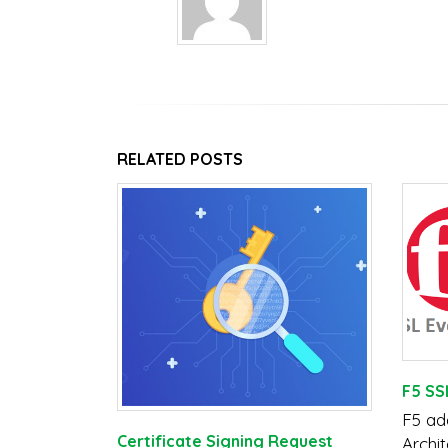
RELATED
POSTS
F5 SS
F5 ad
ai A+ di
Certificate Signing Request
Archi