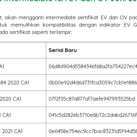
rt, akan mengganti intermediate sertifikat EV dan OV pad
ntuk memulihkan kompatibilitas dengan indikator EV 
a sertifikat seperti terlampir:
Serial Baru
A1
06d8d904d5584346f68a2fa754227ec
384 2020 CA1
0b00e92d4d6d731fca3059c7cb1e1886
 2020 CA1
07f2f35c87a877af7aefe947993525bd
1 CA1
041c5d282eb3710e6b72c2dabd26716f
 2021 CA1
0e6458e754ec9cc7bac83231d5f94d5