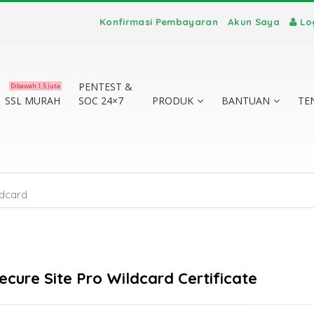
Konfirmasi Pembayaran
Akun Saya
Lo
PENTEST &
Dibawah 1,5 Juta
SSL MURAH
SOC 24×7
PRODUK
BANTUAN
TE
dcard
cure Site Pro Wildcard Certificate