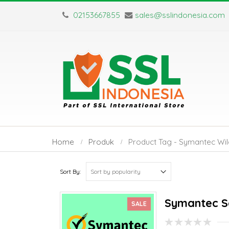
02153667855
sales@sslindonesia.com
Home
Produk
Product Tag -
Symantec Wil
Sort By:
Symantec Se
SALE