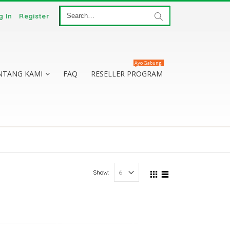
g In
Register
Ayo Gabung!
NTANG KAMI
FAQ
RESELLER PROGRAM
Show: