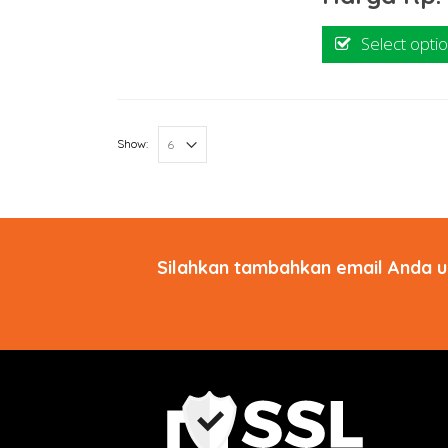
Select opti
Show:
Silahkan tambahkan email Anda u