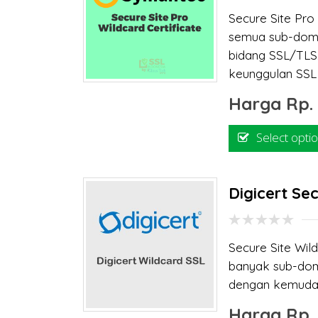
0
Secure Site Pro
out
of
semua sub-doma
5
bidang SSL/TLS.
keunggulan SSL 
Harga
Rp
Select opti
Digicert Sec
0
Secure Site Wild
out
of
banyak sub-dom
5
dengan kemudah
Harga
Rp