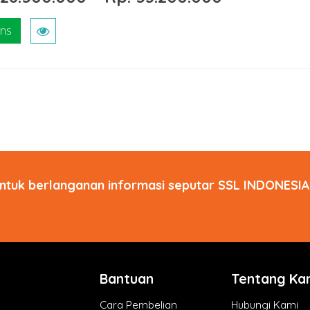
ons
ntuk berlanganan informasi seputar SSL INDONESIA 
Bantuan
Tentang Ka
Cara Pembelian
Hubungi Kami