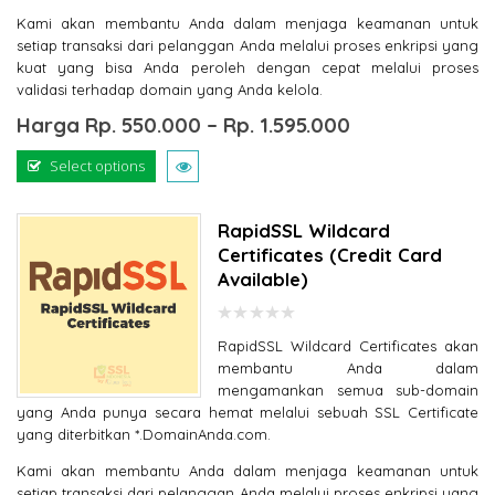
Kami akan membantu Anda dalam menjaga keamanan untuk
setiap transaksi dari pelanggan Anda melalui proses enkripsi yang
kuat yang bisa Anda peroleh dengan cepat melalui proses
validasi terhadap domain yang Anda kelola.
Harga
Rp.
550.000
–
Rp.
1.595.000
Select options
RapidSSL Wildcard
Certificates (Credit Card
Available)
0
RapidSSL Wildcard Certificates akan
out
of
membantu Anda dalam
5
mengamankan semua sub-domain
yang Anda punya secara hemat melalui sebuah SSL Certificate
yang diterbitkan *.DomainAnda.com.
Kami akan membantu Anda dalam menjaga keamanan untuk
setiap transaksi dari pelanggan Anda melalui proses enkripsi yang