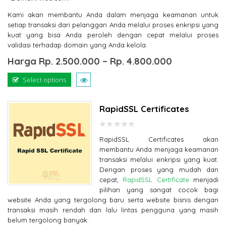
Kami akan membantu Anda dalam menjaga keamanan untuk
setiap transaksi dari pelanggan Anda melalui proses enkripsi yang
kuat yang bisa Anda peroleh dengan cepat melalui proses
validasi terhadap domain yang Anda kelola.
Harga
Rp.
2.500.000
–
Rp.
4.800.000
Select options
RapidSSL Certificates
0
RapidSSL Certificates akan
out
of
membantu Anda menjaga keamanan
5
transaksi melalui enkripsi yang kuat.
Dengan proses yang mudah dan
cepat,
RapidSSL Certificate
menjadi
pilihan yang sangat cocok bagi
website Anda yang tergolong baru serta website bisnis dengan
transaksi masih rendah dan lalu lintas pengguna yang masih
belum tergolong banyak.