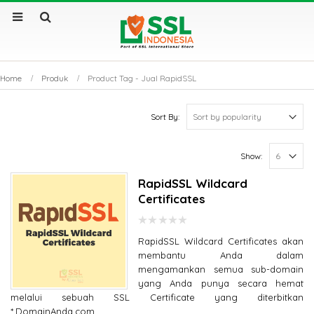
Home
Produk
Product Tag -
Jual RapidSSL
Sort By:
Show:
RapidSSL Wildcard
Certificates
0
RapidSSL Wildcard Certificates akan
out
of
membantu Anda dalam
5
mengamankan semua sub-domain
yang Anda punya secara hemat
melalui sebuah SSL Certificate yang diterbitkan
*.DomainAnda.com.