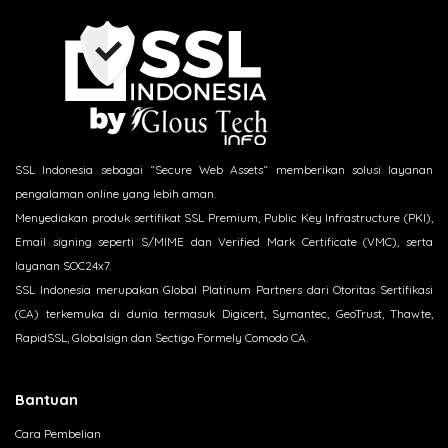
SSL Indonesia sebagai “Secure Web Assets“ memberikan solusi layanan
pengalaman online yang lebih aman.
Menyediakan produk sertifikat SSL Premium, Public Key Infrastructure (PKI),
Email signing seperti S/MIME dan Verified Mark Certificate (VMC), serta
layanan SOC24x7.
SSL Indonesia merupakan Global Platinum Partners dari Otoritas Sertifikasi
(CA) terkemuka di dunia termasuk Digicert, Symantec, GeoTrust, Thawte,
RapidSSL, Globalsign dan Sectigo Formely Comodo CA.
Bantuan
Cara Pembelian