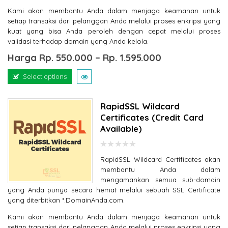
Kami akan membantu Anda dalam menjaga keamanan untuk
setiap transaksi dari pelanggan Anda melalui proses enkripsi yang
kuat yang bisa Anda peroleh dengan cepat melalui proses
validasi terhadap domain yang Anda kelola.
Harga
Rp.
550.000
–
Rp.
1.595.000
Select options
RapidSSL Wildcard
Certificates (Credit Card
Available)
0
RapidSSL Wildcard Certificates akan
out
of
membantu Anda dalam
5
mengamankan semua sub-domain
yang Anda punya secara hemat melalui sebuah SSL Certificate
yang diterbitkan *.DomainAnda.com.
Kami akan membantu Anda dalam menjaga keamanan untuk
setiap transaksi dari pelanggan Anda melalui proses enkripsi yang