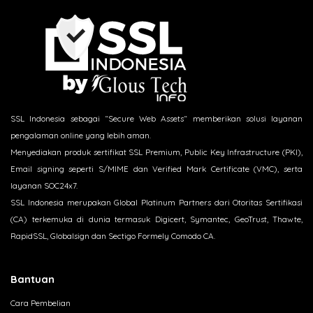
SSL Indonesia sebagai “Secure Web Assets“ memberikan solusi layanan
pengalaman online yang lebih aman.
Menyediakan produk sertifikat SSL Premium, Public Key Infrastructure (PKI),
Email signing seperti S/MIME dan Verified Mark Certificate (VMC), serta
layanan SOC24x7.
SSL Indonesia merupakan Global Platinum Partners dari Otoritas Sertifikasi
(CA) terkemuka di dunia termasuk Digicert, Symantec, GeoTrust, Thawte,
RapidSSL, Globalsign dan Sectigo Formely Comodo CA.
Bantuan
Cara Pembelian