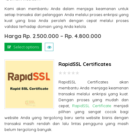
Kami akan membantu Anda dalam menjaga keamanan untuk
setiap transaksi dari pelanggan Anda melalui proses enkripsi yang
kuat yang bisa Anda peroleh dengan cepat melalui proses
validasi terhadap domain yang Anda kelola.
Harga
Rp.
2.500.000
–
Rp.
4.800.000
Select options
RapidSSL Certificates
0
RapidSSL Certificates akan
out
of
membantu Anda menjaga keamanan
5
transaksi melalui enkripsi yang kuat.
Dengan proses yang mudah dan
cepat,
RapidSSL Certificate
menjadi
pilihan yang sangat cocok bagi
website Anda yang tergolong baru serta website bisnis dengan
transaksi masih rendah dan lalu lintas pengguna yang masih
belum tergolong banyak.