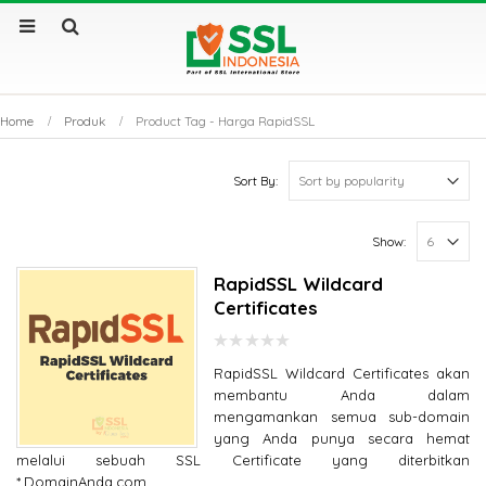
Home
Produk
Product Tag -
Harga RapidSSL
Sort By:
Show:
RapidSSL Wildcard
Certificates
0
RapidSSL Wildcard Certificates akan
out
of
membantu Anda dalam
5
mengamankan semua sub-domain
yang Anda punya secara hemat
melalui sebuah SSL Certificate yang diterbitkan
*.DomainAnda.com.