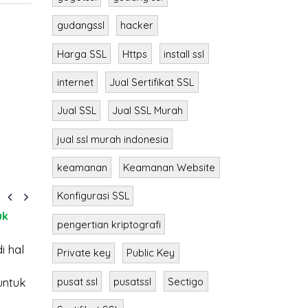
gudangssl
hacker
Harga SSL
Https
install ssl
internet
Jual Sertifikat SSL
Jual SSL
Jual SSL Murah
jual ssl murah indonesia
keamanan
Keamanan Website
Konfigurasi SSL
uk
pengertian kriptografi
i hal
Private key
Public Key
pusat ssl
pusatssl
Sectigo
 untuk