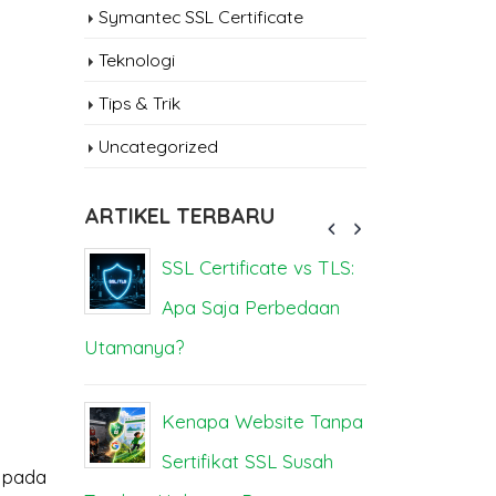
Symantec SSL Certificate
Teknologi
Tips & Trik
Uncategorized
ARTIKEL TERBARU
sa
SSL Certificate vs TLS:
Se
Apa Saja Perbedaan
Be
Utamanya?
Dampak da
Kenapa Website Tanpa
Se
Anda
Sertifikat SSL Susah
M
 pada