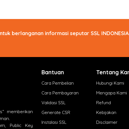
ntuk berlanganan informasi seputar SSL INDONESIA 
Bantuan
Tentang Ka
Cara Pembelian
Hubungi Kami
Cara Pembayaran
Mengapa Kami
Validasi SSL
Refund
ts“ memberikan
Generate CSR
Kebijakan
aman.
Instalasi SSL
Disclaimer
um, Public Key