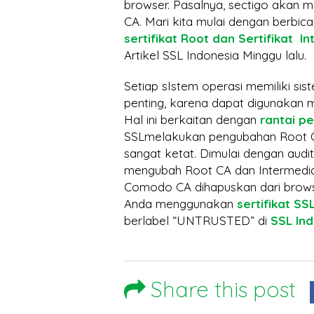
Bisa Lumpuh Tanpanya?
Temb
browser. Pasalnya, sectigo akan
CA. Mari kita mulai dengan berbica
Googl
sertifikat Root dan Sertifikat I
SSL Certificate:
Artikel SSL Indonesia Minggu lalu.
Mengapa Harganya
Setiap sIstem operasi memiliki sist
Berbeda? Ini Penjelasannya
penting, karena dapat digunakan men
Hal ini berkaitan dengan
rantai pe
SSL M
SSLmelakukan pengubahan Root C
sangat ketat. Dimulai dengan audit
mengubah Root CA dan Intermedi
Comodo CA dihapuskan dari brows
Anda menggunakan
sertifikat S
berlabel “UNTRUSTED” di
SSL In
Share this post