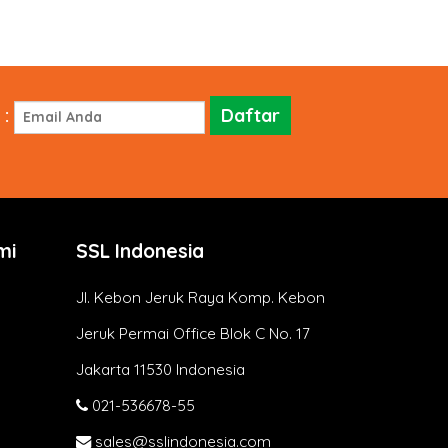
Tempelkan kode di atas.
Simpan perubahan dan restart
Apache:
sudo systemctl restart apache2
:
Nginx
Untuk server Nginx, tambahkan
blok berikut pada file
konfigurasi:
server {
mi
SSL Indonesia
listen 80;
server_name yourdomain.com
Jl. Kebon Jeruk Raya Komp. Kebon
www.yourdomain.com;
return 301 […]
Jeruk Permai Office Blok C No. 17
Jakarta 11530 Indonesia
Read More
021-536678-55
sales@sslindonesia.com