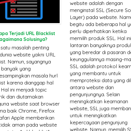
website adalah dengan
menginstal SSL (Secure S
Layer) pada website. Nam
begitu ada beberapa hal 
perlu diperhatikan ketika
pa Terjadi URL Blacklist
memilih produk SSL. Hal ini
agaimana Solusinya?
lantaran banyaknya produ
 satu masalah penting
yang beredar di pasaran 
dunia website yakni URL
keunggulannya masing-mas
list. Namun, sayangnya
SSL adalah protokol kea
 banyak yang
yang membantu untuk
sampingkan masala hurl
memproteksi data yang di
list karena dianggap hal
antara website dan
 Hal ini menjadi topic
pengunjungnya. Selain
ik dan diutamakan
meningkatkan keamanan
una website saat browser
website, SSL juga memban
ma baik Chrome, Firefox
untuk meningkatkan
afari Apple memberikan
kepercayaan pengunjung
 tidak aman pada website
website. Namun, memilih S