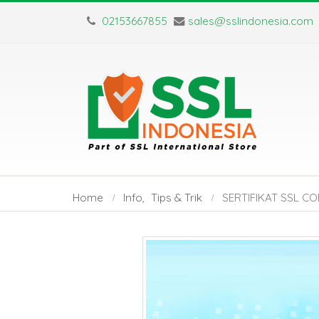
02153667855
sales@sslindonesia.com
Home
Info
,
Tips & Trik
SERTIFIKAT SSL 
Sertifikat SSL Masa
SSL Certifica
Berlaku Singkat:
TLS: Apa Saj
Dampak dan Solusinya
Perbedaan Utamanya