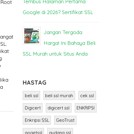
Tembus Halaman Pertama
Bisa Lump
 Root
Google di 2026? Sertifikat SSL
SS
ya
Jangan Tergoda
M
sangat
a
Harga! Ini Bahaya Beli
Berbeda? I
SSL.
ikat
SSL Murah untuk Situs Anda
g
o
Jika
HASTAG
da
beli ssl
beli ssl murah
cek ssl
Digicert
digicert ssl
ENKRIPSI
Enkripsi SSL
GeoTrust
gogetssl
gudang ssl