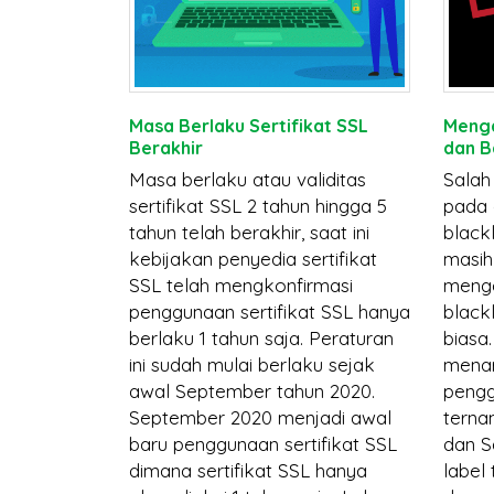
A
Masa Berlaku Sertifikat SSL
Menga
Berakhir
dan B
ngan
Masa berlaku atau validitas
Salah
anyak
sertifikat SSL 2 tahun hingga 5
pada 
ak familiar
tahun telah berakhir, saat ini
black
E padahal
kebijakan penyedia sertifikat
masih
n dan
SSL telah mengkonfirmasi
menge
ap harinya.
penggunaan sertifikat SSL hanya
black
a bahwa
berlaku 1 tahun saja. Peraturan
biasa.
 tidak
ini sudah mulai berlaku sejak
menar
amin.
awal September tahun 2020.
pengg
kan dapat
September 2020 menjadi awal
terna
asi oleh
baru penggunaan sertifikat SSL
dan S
peretas.
dimana sertifikat SSL hanya
label