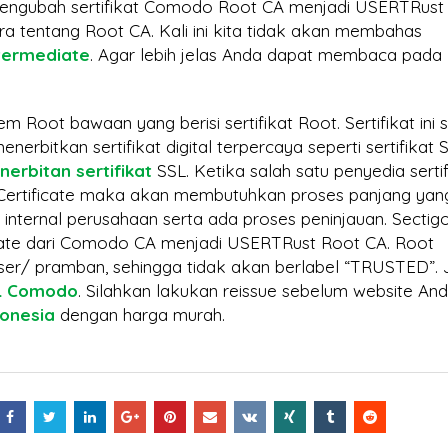
us Halaman Pertama
Bisa Lumpuh Tanpanya?
 mengubah sertifikat Comodo Root CA menjadi USERTRust
ra tentang Root CA. Kali ini kita tidak akan membahas
e di 2026? Sertifikat SSL
ntermediate
. Agar lebih jelas Anda dapat membaca pada
SSL Certificate:
Jangan Tergoda
Mengapa Hargan
em Root bawaan yang berisi sertifikat Root. Sertifikat ini 
Harga! Ini Bahaya Beli
Berbeda? Ini Penjelasanny
erbitkan sertifikat digital terpercaya seperti sertifikat 
nerbitan sertifikat
SSL. Ketika salah satu penyedia sertif
urah untuk Situs Anda
ertificate maka akan membutuhkan proses panjang yan
 internal perusahaan serta ada proses peninjauan. Sectig
ate dari Comodo CA menjadi USERTRust Root CA. Root
er/ pramban, sehingga tidak akan berlabel “TRUSTED”. 
SL Comodo
. Silahkan lakukan reissue sebelum website An
donesia
dengan harga murah.