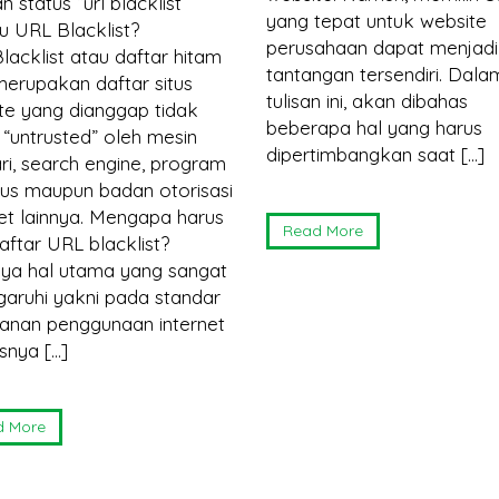
 status “url blacklist”
yang tepat untuk website
tu URL Blacklist?
perusahaan dapat menjadi
lacklist atau daftar hitam
tantangan tersendiri. Dala
erupakan daftar situs
tulisan ini, akan dibahas
te yang dianggap tidak
beberapa hal yang harus
“untrusted” oleh mesin
dipertimbangkan saat […]
ri, search engine, program
irus maupun badan otorisasi
net lainnya. Mengapa harus
Read More
aftar URL blacklist?
nya hal utama yang sangat
garuhi yakni pada standar
nan penggunaan internet
snya […]
d More