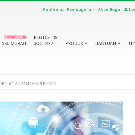
Konfirmasi Pembayaran
Akun Saya
Lo
PENTEST &
Dibawah 1,5 Juta
SSL MURAH
SOC 24×7
PRODUK
BANTUAN
TE
COMODO AKAN DIHAPUSKAN
te vs
a
?