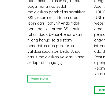
ri data
akan diakui 1 tahun saja. Lalu
dengan
an melalui
bagaimana jika sudah
Apa i
pangan,
melakukan pembelian sertifikat
URL B
 banyak
SSL secara multi tahun atau
URL m
lebih dari 1 tahun? Anda tidak
websi
IME
perlu panik, karena SSL multi
aman 
jukan untuk
tahun tidak benar-benar akan
penca
isi data
hilang hanya saja sistem
antiv
oses
penerbitan dan peraturan
inter
rimaan
validasi sudah berbeda. Anda
ada d
harus melakukan validasi ulang
Pasti
setiap tahunnya […]
dipen
ri Secure/
keama
 Mail
khusu
Read More
S/MIME ini
sertifikat
Rea
il atau